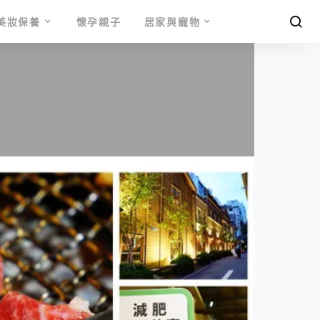
美妝保養
懷孕親子
居家與寵物