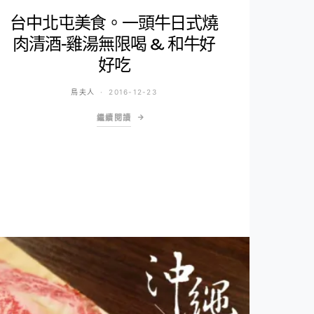
台中北屯美食。一頭牛日式燒
肉清酒-雞湯無限喝 & 和牛好
好吃
鳥夫人
2016-12-23
繼續閱讀