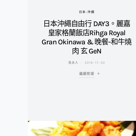
日本-沖繩
日本沖繩自由行 DAY3。麗嘉
皇家格蘭飯店Rihga Royal
Gran Okinawa & 晚餐-和牛燒
肉 玄 GeN
鳥夫人
2016-11-02
繼續閱讀