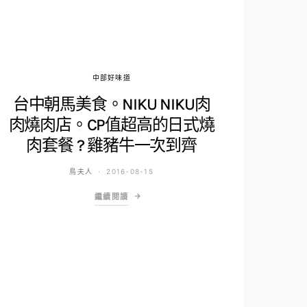
中部好味道
台中朝馬美食。NIKU NIKU肉
肉燒肉店。CP值超高的日式燒
肉套餐 ? 雞豬牛一次到齊
鳥夫人
2016-08-15
繼續閱讀