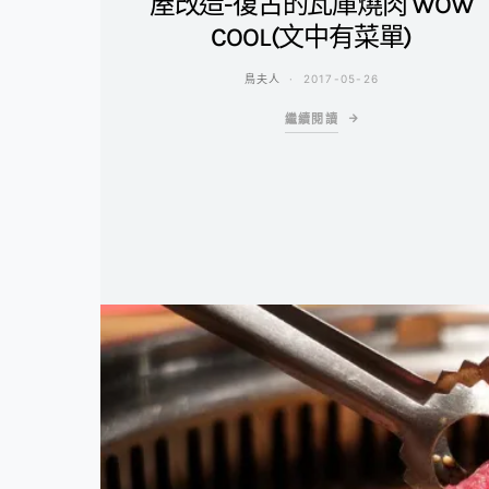
屋改造-復古的瓦庫燒肉 WOW
COOL(文中有菜單)
鳥夫人
2017-05-26
繼續閱讀