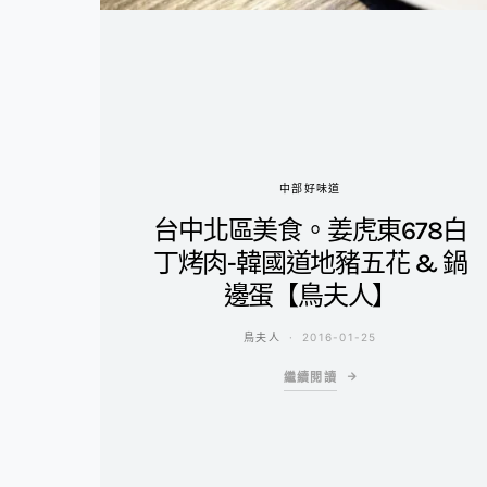
中部好味道
台中北區美食。姜虎東678白
丁烤肉-韓國道地豬五花 & 鍋
邊蛋【鳥夫人】
鳥夫人
2016-01-25
繼續閱讀