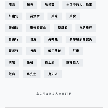
海島
瑞典
瑪黑區
生活中的大小鳥事
紅磨坊
羅浮宮
美味
美食
聖母院
聖米歇爾山
聖誕節
自助旅行
自由行
自駕
萬神殿
蒙娜麗莎的微笑
蒙馬特
行程
親子旅遊
訂房
購物
輪輪
迪士尼
鐘樓怪人
飯店
鳥先生
鳥夫人
鳥先生&鳥夫人文章訂閱