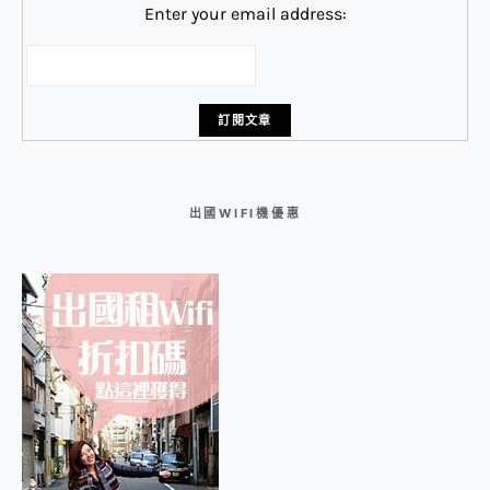
Enter your email address:
出國WIFI機優惠