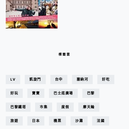
標籤雲
LV
凱旋門
台中
塞納河
好吃
好玩
寶寶
巴士底廣場
巴黎
巴黎鐵塔
市集
度假
摩天輪
旅遊
日本
機票
沙灘
法國