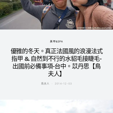
美甲&SPA
優雅的冬天。真正法國風的浪漫法式
指甲 & 自然到不行的水貂毛接睫毛-
出國前必備事項-台中。苡丹思【鳥
夫人】
鳥夫人
2014-12-03