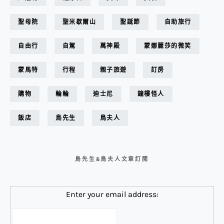
聖母院
聖米歇爾山
聖誕節
自助旅行
自由行
自駕
萬神殿
蒙娜麗莎的微笑
蒙馬特
行程
親子旅遊
訂房
購物
輪輪
迪士尼
鐘樓怪人
飯店
鳥先生
鳥夫人
鳥先生&鳥夫人文章訂閱
Enter your email address: