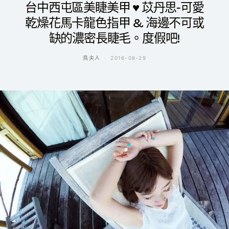
台中西屯區美睫美甲 ♥ 苡丹思-可愛
乾燥花馬卡龍色指甲 & 海邊不可或
缺的濃密長睫毛。度假吧!
鳥夫人
2016-08-29