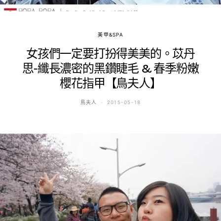
美甲&SPA
女孩們一定要打扮得美美的。苡丹
思-纖長濃密的黑鑽睫毛 & 春季粉嫩
櫻花指甲【鳥夫人】
鳥夫人
2015-05-18