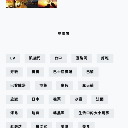
標籤雲
LV
凱旋門
台中
塞納河
好吃
好玩
寶寶
巴士底廣場
巴黎
巴黎鐵塔
市集
度假
摩天輪
旅遊
日本
機票
沙灘
法國
海島
瑞典
瑪黑區
生活中的大小鳥事
紅磨坊
羅浮宮
美味
美食