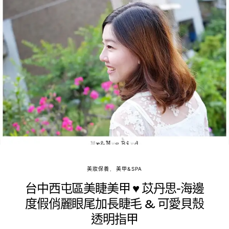
美妝保養
美甲&SPA
台中西屯區美睫美甲 ♥ 苡丹思-海邊
度假俏麗眼尾加長睫毛 & 可愛貝殼
透明指甲