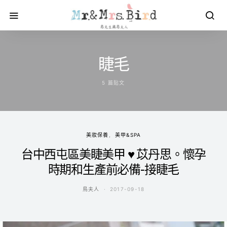
睫毛
5 篇貼文
美妝保養
美甲&SPA
台中西屯區美睫美甲 ♥ 苡丹思。懷孕
時期和生產前必備-接睫毛
鳥夫人
2017-09-18