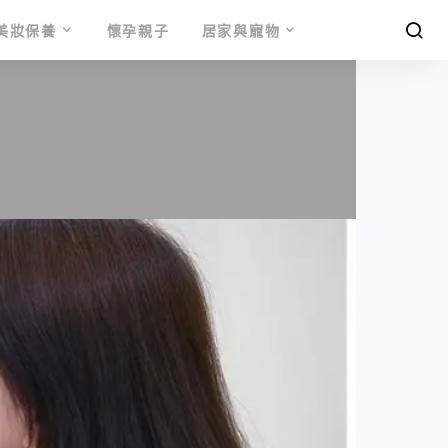
美妝保養
懷孕親子
居家與寵物