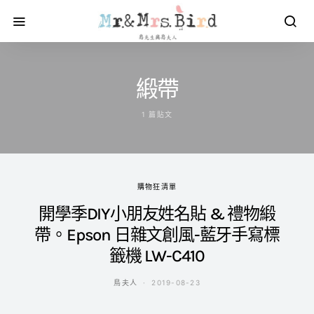
緞帶
1 篇貼文
購物狂清單
開學季DIY小朋友姓名貼 & 禮物緞
帶。Epson 日雜文創風-藍牙手寫標
籤機 LW-C410
鳥夫人
2019-08-23