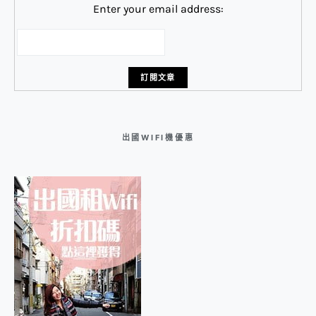
Enter your email address:
出國WIFI機優惠