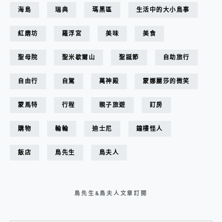
海島
瑞典
瑪黑區
生活中的大小鳥事
紅磨坊
羅浮宮
美味
美食
聖母院
聖米歇爾山
聖誕節
自助旅行
自由行
自駕
萬神殿
蒙娜麗莎的微笑
蒙馬特
行程
親子旅遊
訂房
購物
輪輪
迪士尼
鐘樓怪人
飯店
鳥先生
鳥夫人
鳥先生&鳥夫人文章訂閱