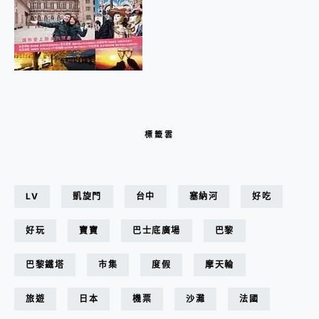
標籤雲
LV
凱旋門
台中
塞納河
好吃
好玩
寶寶
巴士底廣場
巴黎
巴黎鐵塔
市集
度假
摩天輪
旅遊
日本
機票
沙灘
法國