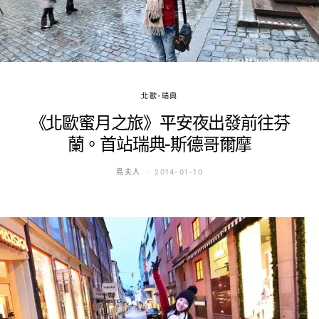
北歐-瑞典
《北歐蜜月之旅》平安夜出發前往芬
蘭。首站瑞典-斯德哥爾摩
鳥夫人
2014-01-10