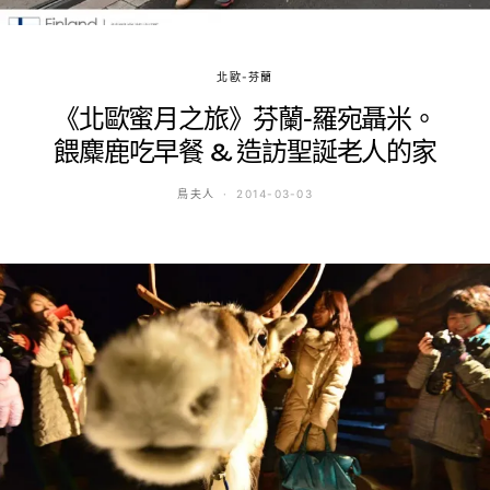
北歐-芬蘭
《北歐蜜月之旅》芬蘭-羅宛聶米。
餵麋鹿吃早餐 & 造訪聖誕老人的家
鳥夫人
2014-03-03