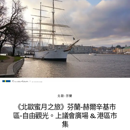
北歐-芬蘭
《北歐蜜月之旅》芬蘭-赫爾辛基市
區-自由觀光。上議會廣場 & 港區市
集