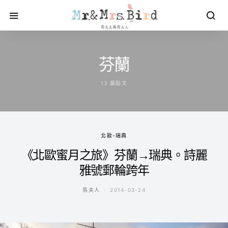
芬蘭
12 篇貼文
北歐-瑞典
《北歐蜜月之旅》芬蘭→瑞典。詩麗
雅號郵輪跨年
鳥夫人
2014-03-24