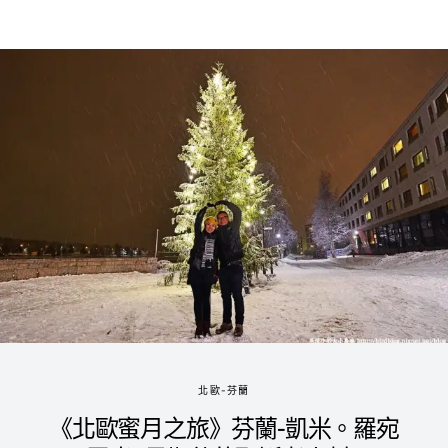
北歐-芬蘭
《北歐蜜月之旅》芬蘭-凱米。羅宛