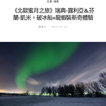
北歐-瑞典
《北歐蜜月之旅》瑞典-露利亞&芬
蘭-凱米。破冰船+龍蝦裝新奇體驗
鳥夫人
2014-01-22