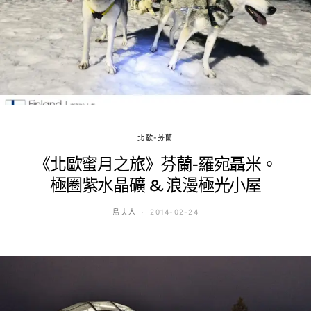
北歐-芬蘭
《北歐蜜月之旅》芬蘭-羅宛聶米。
極圈紫水晶礦 & 浪漫極光小屋
鳥夫人
2014-02-24