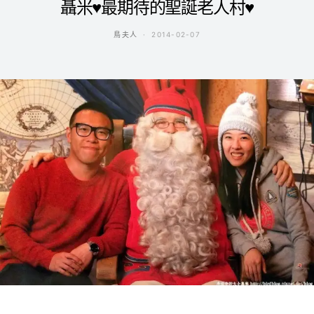
聶米♥最期待的聖誕老人村♥
鳥夫人
2014-02-07