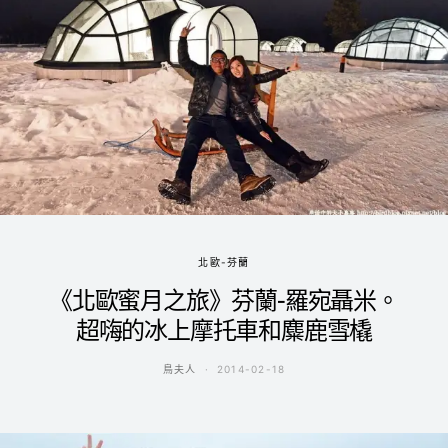
北歐-芬蘭
《北歐蜜月之旅》芬蘭-羅宛聶米。
超嗨的冰上摩托車和麋鹿雪橇
鳥夫人
2014-02-18