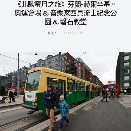
《北歐蜜月之旅》芬蘭-赫爾辛基。
奧運會場 & 音樂家西貝流士紀念公
園 & 磐石教堂
鳥夫人
2014-03-17