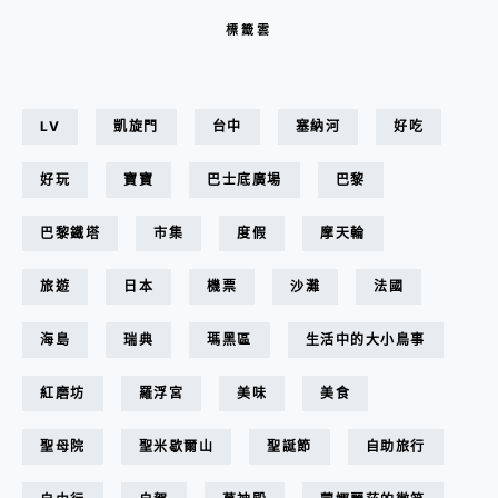
標籤雲
LV
凱旋門
台中
塞納河
好吃
好玩
寶寶
巴士底廣場
巴黎
巴黎鐵塔
市集
度假
摩天輪
旅遊
日本
機票
沙灘
法國
海島
瑞典
瑪黑區
生活中的大小鳥事
紅磨坊
羅浮宮
美味
美食
聖母院
聖米歇爾山
聖誕節
自助旅行