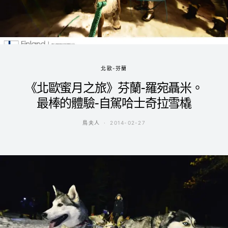
北歐-芬蘭
《北歐蜜月之旅》芬蘭-羅宛聶米。
最棒的體驗-自駕哈士奇拉雪橇
鳥夫人
2014-02-27