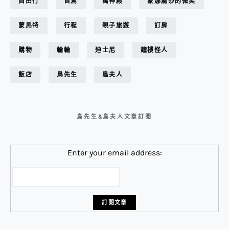
自由行
自駕
萬神殿
蒙娜麗莎的微笑
蒙馬特
行程
親子旅遊
訂房
購物
輪輪
迪士尼
鐘樓怪人
飯店
鳥先生
鳥夫人
鳥先生&鳥夫人文章訂閱
Enter your email address: