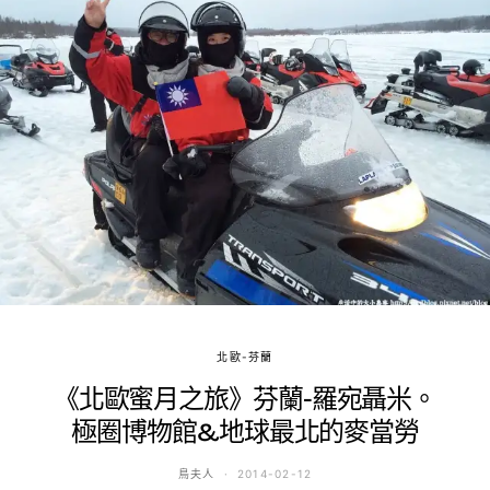
北歐-芬蘭
《北歐蜜月之旅》芬蘭-羅宛聶米。
極圈博物館&地球最北的麥當勞
鳥夫人
2014-02-12