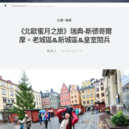
北歐-瑞典
《北歐蜜月之旅》瑞典-斯德哥爾
摩。老城區&新城區&皇室閱兵
鳥夫人
2014-01-17