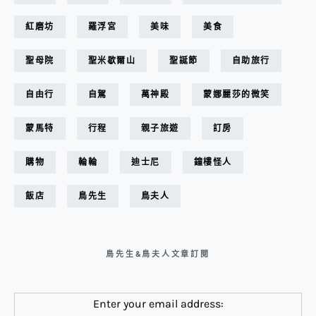
紅磨坊
羅浮宮
美味
美食
聖母院
聖米歇爾山
聖誕節
自助旅行
自由行
自駕
萬神殿
蒙娜麗莎的微笑
蒙馬特
行程
親子旅遊
訂房
購物
輪輪
迪士尼
鐘樓怪人
飯店
鳥先生
鳥夫人
鳥先生&鳥夫人文章訂閱
Enter your email address: