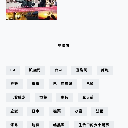
標籤雲
LV
凱旋門
台中
塞納河
好吃
好玩
寶寶
巴士底廣場
巴黎
巴黎鐵塔
市集
度假
摩天輪
旅遊
日本
機票
沙灘
法國
海島
瑞典
瑪黑區
生活中的大小鳥事