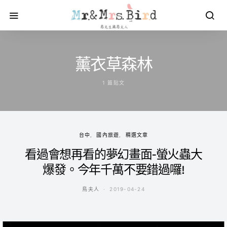
薰衣草森林
1 篇貼文
台中
國內旅遊
精選文章
看過會想再看的夢幻畫面-螢火蟲大
爆發。今年千萬不要錯過囉!
鳥夫人
2019-04-24