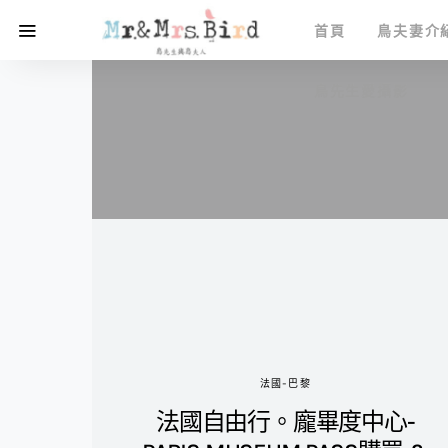
首頁
鳥夫妻介
鳥先生愛攝影
法國-巴黎
法國自由行。龐畢度中心-