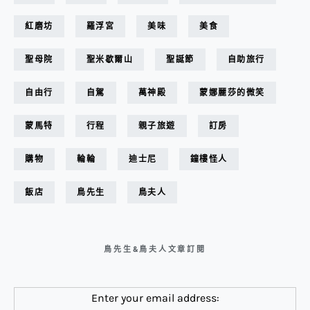
紅磨坊
羅浮宮
美味
美食
聖母院
聖米歇爾山
聖誕節
自助旅行
自由行
自駕
萬神殿
蒙娜麗莎的微笑
蒙馬特
行程
親子旅遊
訂房
購物
輪輪
迪士尼
鐘樓怪人
飯店
鳥先生
鳥夫人
鳥先生&鳥夫人文章訂閱
Enter your email address: