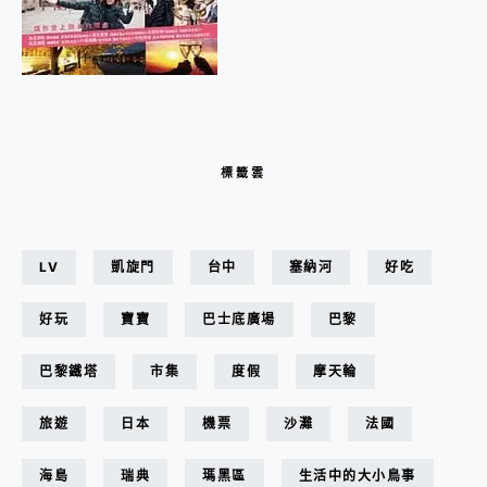
標籤雲
LV
凱旋門
台中
塞納河
好吃
好玩
寶寶
巴士底廣場
巴黎
巴黎鐵塔
市集
度假
摩天輪
旅遊
日本
機票
沙灘
法國
海島
瑞典
瑪黑區
生活中的大小鳥事