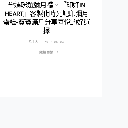
孕媽咪選彌月禮。『印好IN
HEART』客製化時光記印彌月
蛋糕-寶寶滿月分享喜悅的好選
擇
鳥夫人
2017-08-03
繼續閱讀