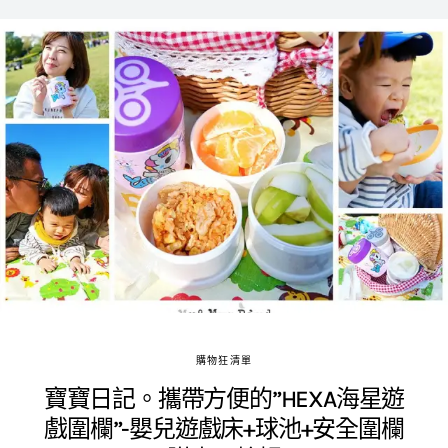
購物狂清單
寶寶日記。攜帶方便的”HEXA海星遊
戲圍欄”-嬰兒遊戲床+球池+安全圍欄