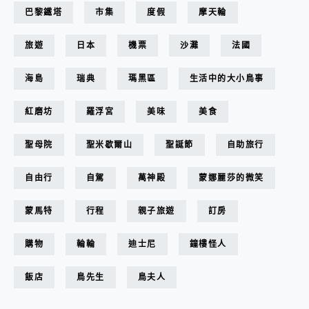
巴黎鐵塔
市集
度假
摩天輪
旅遊
日本
機票
沙灘
法國
海島
瑞典
瑪黑區
生活中的大小鳥事
紅磨坊
羅浮宮
美味
美食
聖母院
聖米歇爾山
聖誕節
自助旅行
自由行
自駕
萬神殿
蒙娜麗莎的微笑
蒙馬特
行程
親子旅遊
訂房
購物
輪輪
迪士尼
鐘樓怪人
飯店
鳥先生
鳥夫人