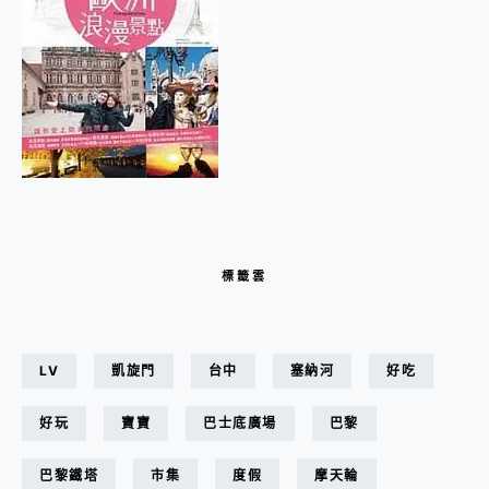
標籤雲
LV
凱旋門
台中
塞納河
好吃
好玩
寶寶
巴士底廣場
巴黎
巴黎鐵塔
市集
度假
摩天輪