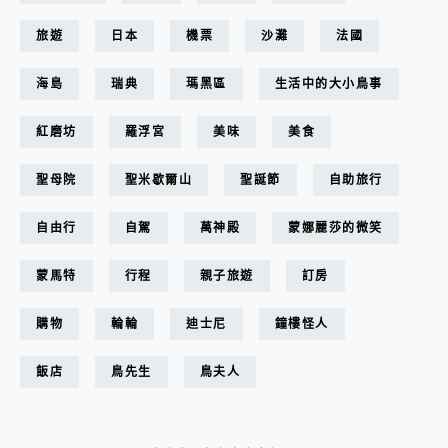
旅遊
日本
機票
沙灘
法國
海島
瑞典
瑪黑區
生活中的大小鳥事
紅磨坊
羅浮宮
美味
美食
聖母院
聖米歇爾山
聖誕節
自助旅行
自由行
自駕
萬神殿
蒙娜麗莎的微笑
蒙馬特
行程
親子旅遊
訂房
購物
輪輪
迪士尼
鐘樓怪人
飯店
鳥先生
鳥夫人