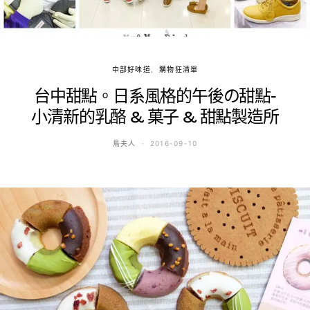
中部好味道
購物狂清單
台中甜點。日系風格的午後の甜點-
小清新的乳酪 & 菓子 & 甜點製造所
鳥夫人
2016-09-10