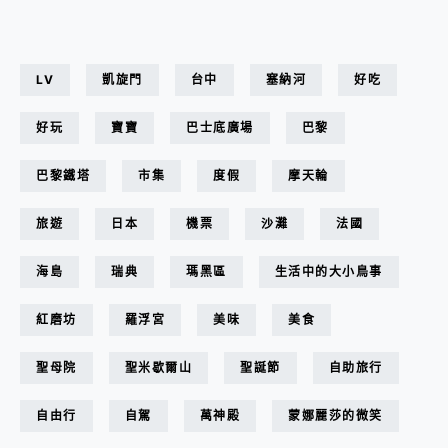
LV
凱旋門
台中
塞納河
好吃
好玩
寶寶
巴士底廣場
巴黎
巴黎鐵塔
市集
度假
摩天輪
旅遊
日本
機票
沙灘
法國
海島
瑞典
瑪黑區
生活中的大小鳥事
紅磨坊
羅浮宮
美味
美食
聖母院
聖米歇爾山
聖誕節
自助旅行
自由行
自駕
萬神殿
蒙娜麗莎的微笑