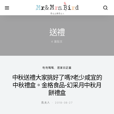
送禮
4 篇貼文
吃吃喝喝
居家日記篇
中秋送禮大家挑好了嗎?老少咸宜的
中秋禮盒。金格食品-幻采月中秋月
餅禮盒
鳥夫人
2018-08-27