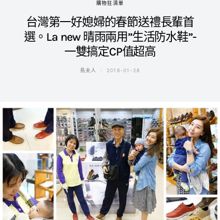
購物狂清單
台灣第一好媳婦的春節送禮長輩首
選。La new 晴雨兩用”生活防水鞋”-
一雙搞定CP值超高
鳥夫人
2018-01-28