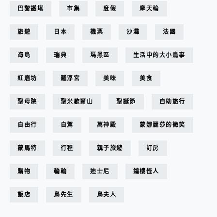
巴黎鐵塔
市集
度假
摩天輪
旅遊
日本
機票
沙灘
法國
海島
瑞典
瑪黑區
生活中的大小鳥事
紅磨坊
羅浮宮
美味
美食
聖母院
聖米歇爾山
聖誕節
自助旅行
自由行
自駕
萬神殿
蒙娜麗莎的微笑
蒙馬特
行程
親子旅遊
訂房
購物
輪輪
迪士尼
鐘樓怪人
飯店
鳥先生
鳥夫人