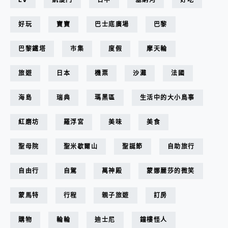
好玩
寶寶
巴士底廣場
巴黎
巴黎鐵塔
市集
度假
摩天輪
旅遊
日本
機票
沙灘
法國
海島
瑞典
瑪黑區
生活中的大小鳥事
紅磨坊
羅浮宮
美味
美食
聖母院
聖米歇爾山
聖誕節
自助旅行
自由行
自駕
萬神殿
蒙娜麗莎的微笑
蒙馬特
行程
親子旅遊
訂房
購物
輪輪
迪士尼
鐘樓怪人