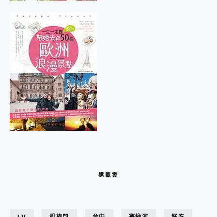
標籤雲
LV
凱旋門
台中
塞納河
好吃