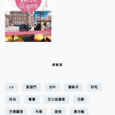
標籤雲
LV
凱旋門
台中
塞納河
好吃
好玩
寶寶
巴士底廣場
巴黎
巴黎鐵塔
市集
度假
摩天輪