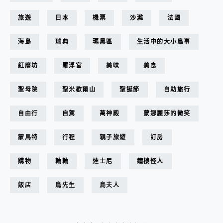
旅遊
日本
機票
沙灘
法國
海島
瑞典
瑪黑區
生活中的大小鳥事
紅磨坊
羅浮宮
美味
美食
聖母院
聖米歇爾山
聖誕節
自助旅行
自由行
自駕
萬神殿
蒙娜麗莎的微笑
蒙馬特
行程
親子旅遊
訂房
購物
輪輪
迪士尼
鐘樓怪人
飯店
鳥先生
鳥夫人