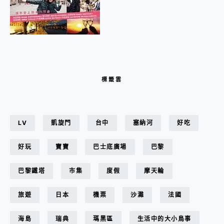
標籤雲
LV
凱旋門
台中
塞納河
好吃
好玩
寶寶
巴士底廣場
巴黎
巴黎鐵塔
市集
度假
摩天輪
旅遊
日本
機票
沙灘
法國
海島
瑞典
瑪黑區
生活中的大小鳥事