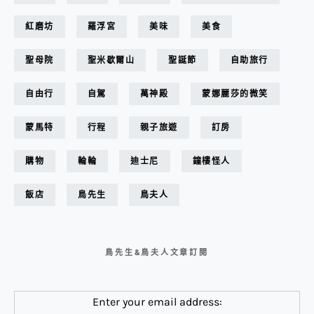
紅磨坊
羅浮宮
美味
美食
聖母院
聖米歇爾山
聖誕節
自助旅行
自由行
自駕
萬神殿
蒙娜麗莎的微笑
蒙馬特
行程
親子旅遊
訂房
購物
輪輪
迪士尼
鐘樓怪人
飯店
鳥先生
鳥夫人
鳥先生&鳥夫人文章訂閱
Enter your email address: