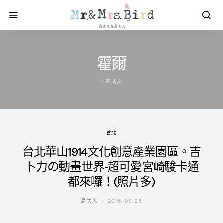
霍爾
1 篇貼文
台北
台北華山1914文化創意產業園區。吉
卜力の動畫世界-超可愛宮崎駿卡通
都來囉！(照片多)
鳥夫人
2016-06-25