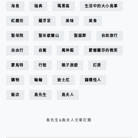
海島
瑞典
瑪黑區
生活中的大小鳥事
紅磨坊
羅浮宮
美味
美食
聖母院
聖米歇爾山
聖誕節
自助旅行
自由行
自駕
萬神殿
蒙娜麗莎的微笑
蒙馬特
行程
親子旅遊
訂房
購物
輪輪
迪士尼
鐘樓怪人
飯店
鳥先生
鳥夫人
鳥先生&鳥夫人文章訂閱