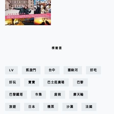
標籤雲
LV
凱旋門
台中
塞納河
好吃
好玩
寶寶
巴士底廣場
巴黎
巴黎鐵塔
市集
度假
摩天輪
旅遊
日本
機票
沙灘
法國