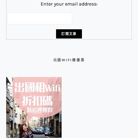
Enter your email address:
出國WIFI機優惠