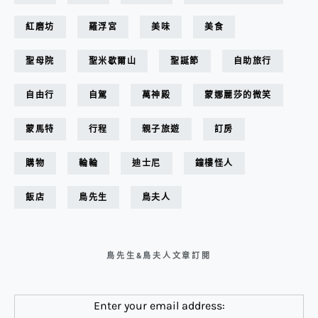
紅磨坊
羅浮宮
美味
美食
聖母院
聖米歇爾山
聖誕節
自助旅行
自由行
自駕
萬神殿
蒙娜麗莎的微笑
蒙馬特
行程
親子旅遊
訂房
購物
輪輪
迪士尼
鐘樓怪人
飯店
鳥先生
鳥夫人
鳥先生&鳥夫人文章訂閱
Enter your email address: