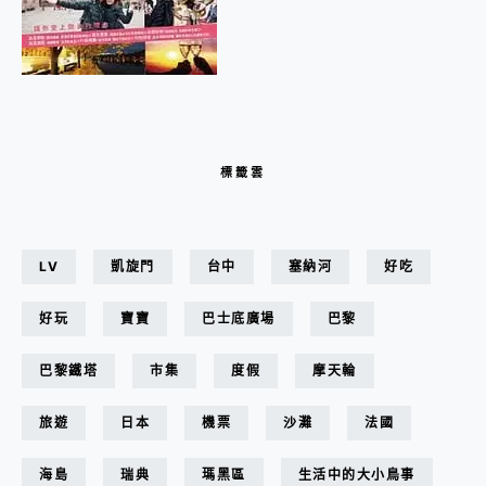
標籤雲
LV
凱旋門
台中
塞納河
好吃
好玩
寶寶
巴士底廣場
巴黎
巴黎鐵塔
市集
度假
摩天輪
旅遊
日本
機票
沙灘
法國
海島
瑞典
瑪黑區
生活中的大小鳥事