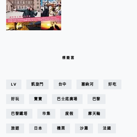
標籤雲
LV
凱旋門
台中
塞納河
好吃
好玩
寶寶
巴士底廣場
巴黎
巴黎鐵塔
市集
度假
摩天輪
旅遊
日本
機票
沙灘
法國