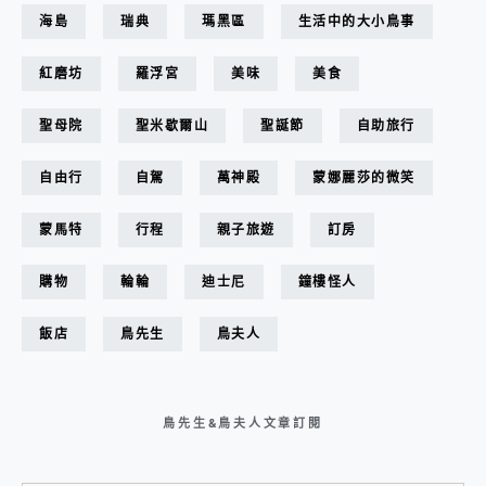
海島
瑞典
瑪黑區
生活中的大小鳥事
紅磨坊
羅浮宮
美味
美食
聖母院
聖米歇爾山
聖誕節
自助旅行
自由行
自駕
萬神殿
蒙娜麗莎的微笑
蒙馬特
行程
親子旅遊
訂房
購物
輪輪
迪士尼
鐘樓怪人
飯店
鳥先生
鳥夫人
鳥先生&鳥夫人文章訂閱