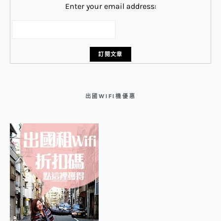
Enter your email address:
出國WIFI機優惠