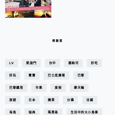
標籤雲
LV
凱旋門
台中
塞納河
好吃
好玩
寶寶
巴士底廣場
巴黎
巴黎鐵塔
市集
度假
摩天輪
旅遊
日本
機票
沙灘
法國
海島
瑞典
瑪黑區
生活中的大小鳥事