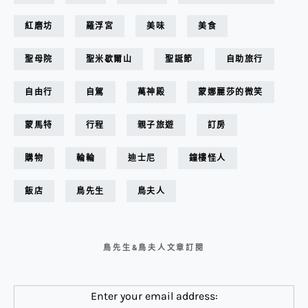
紅磨坊
羅浮宮
美味
美食
聖母院
聖米歇爾山
聖誕節
自助旅行
自由行
自駕
萬神殿
蒙娜麗莎的微笑
蒙馬特
行程
親子旅遊
訂房
購物
輪輪
迪士尼
鐘樓怪人
飯店
鳥先生
鳥夫人
鳥先生&鳥夫人文章訂閱
Enter your email address: