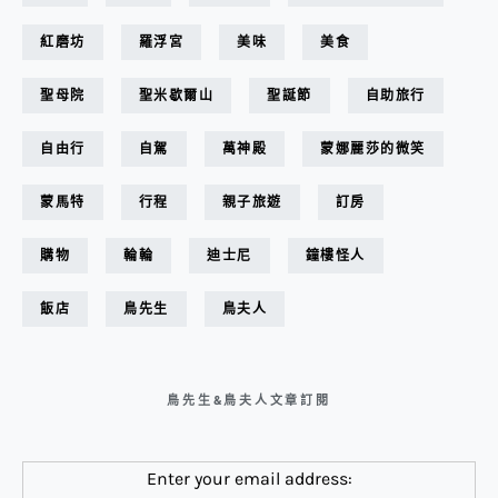
紅磨坊
羅浮宮
美味
美食
聖母院
聖米歇爾山
聖誕節
自助旅行
自由行
自駕
萬神殿
蒙娜麗莎的微笑
蒙馬特
行程
親子旅遊
訂房
購物
輪輪
迪士尼
鐘樓怪人
飯店
鳥先生
鳥夫人
鳥先生&鳥夫人文章訂閱
Enter your email address: