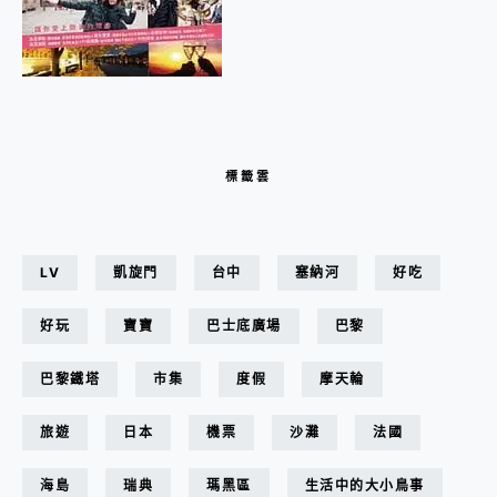
標籤雲
LV
凱旋門
台中
塞納河
好吃
好玩
寶寶
巴士底廣場
巴黎
巴黎鐵塔
市集
度假
摩天輪
旅遊
日本
機票
沙灘
法國
海島
瑞典
瑪黑區
生活中的大小鳥事