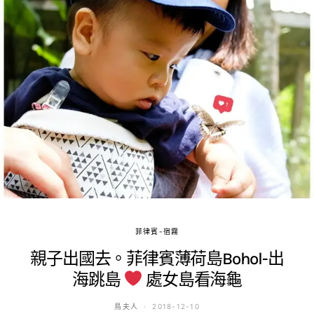
菲律賓-宿霧
親子出國去。菲律賓薄荷島Bohol-出
海跳島
處女島看海龜
鳥夫人
2018-12-10