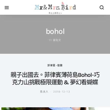
bohol
11 篇貼文
菲律賓-宿霧
親子出國去。菲律賓薄荷島Bohol-巧
克力山挑戰極限運動 & 夢幻看蝴蝶
鳥夫人
2018-12-13