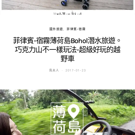
國外旅遊
菲律賓-宿霧
菲律賓-宿霧薄荷島Bohol潛水旅遊。
巧克力山不一樣玩法-超級好玩的越
野車
鳥夫人
2017-01-23