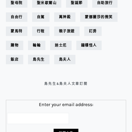
聖母院
聖米歇爾山
聖誕節
自助旅行
自由行
自駕
萬神殿
蒙娜麗莎的微笑
蒙馬特
行程
親子旅遊
訂房
購物
輪輪
迪士尼
鐘樓怪人
飯店
鳥先生
鳥夫人
鳥先生&鳥夫人文章訂閱
Enter your email address: