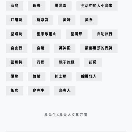
海島
瑞典
瑪黑區
生活中的大小鳥事
紅磨坊
羅浮宮
美味
美食
聖母院
聖米歇爾山
聖誕節
自助旅行
自由行
自駕
萬神殿
蒙娜麗莎的微笑
蒙馬特
行程
親子旅遊
訂房
購物
輪輪
迪士尼
鐘樓怪人
飯店
鳥先生
鳥夫人
鳥先生&鳥夫人文章訂閱