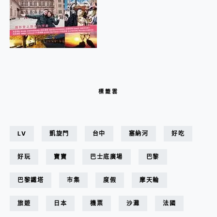
標籤雲
LV
凱旋門
台中
塞納河
好吃
好玩
寶寶
巴士底廣場
巴黎
巴黎鐵塔
市集
度假
摩天輪
旅遊
日本
機票
沙灘
法國