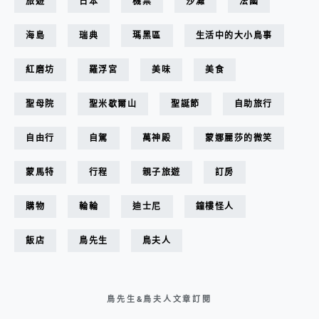
旅遊
日本
機票
沙灘
法國
海島
瑞典
瑪黑區
生活中的大小鳥事
紅磨坊
羅浮宮
美味
美食
聖母院
聖米歇爾山
聖誕節
自助旅行
自由行
自駕
萬神殿
蒙娜麗莎的微笑
蒙馬特
行程
親子旅遊
訂房
購物
輪輪
迪士尼
鐘樓怪人
飯店
鳥先生
鳥夫人
鳥先生&鳥夫人文章訂閱