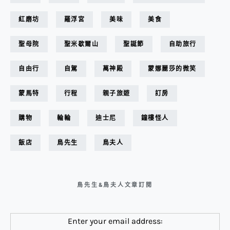
紅磨坊
羅浮宮
美味
美食
聖母院
聖米歇爾山
聖誕節
自助旅行
自由行
自駕
萬神殿
蒙娜麗莎的微笑
蒙馬特
行程
親子旅遊
訂房
購物
輪輪
迪士尼
鐘樓怪人
飯店
鳥先生
鳥夫人
鳥先生&鳥夫人文章訂閱
Enter your email address: