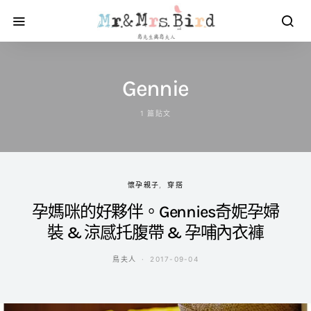
Gennie
1 篇貼文
懷孕親子
穿搭
孕媽咪的好夥伴。Gennies奇妮孕婦
裝 & 涼感托腹帶 & 孕哺內衣褲
鳥夫人
2017-09-04