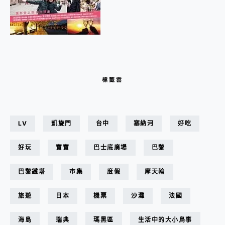
標籤雲
LV
凱旋門
台中
塞納河
好吃
好玩
寶寶
巴士底廣場
巴黎
巴黎鐵塔
市集
度假
摩天輪
旅遊
日本
機票
沙灘
法國
海島
瑞典
瑪黑區
生活中的大小鳥事