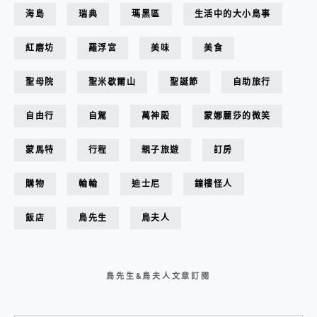
海島
瑞典
瑪黑區
生活中的大小鳥事
紅磨坊
羅浮宮
美味
美食
聖母院
聖米歇爾山
聖誕節
自助旅行
自由行
自駕
萬神殿
蒙娜麗莎的微笑
蒙馬特
行程
親子旅遊
訂房
購物
輪輪
迪士尼
鐘樓怪人
飯店
鳥先生
鳥夫人
鳥先生&鳥夫人文章訂閱