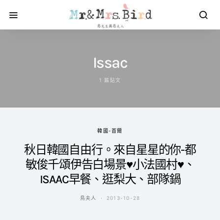
Issac
1 篇貼文
韓國-首爾
秋日韓國自由行。來自星星的你-都
敏俊千頌伊告白場景♥小法國村♥、
ISAAC早餐、逛梨大、部隊鍋
鳥夫人
2013-10-28