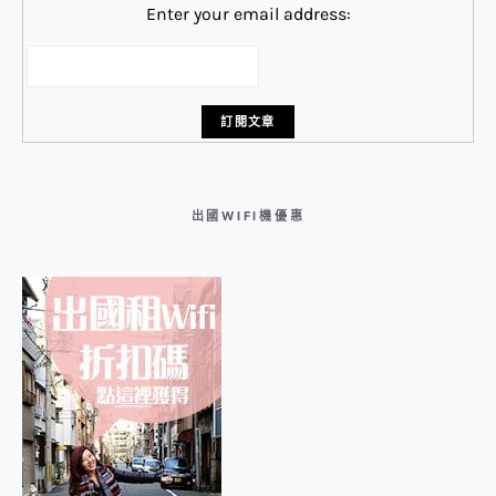
Enter your email address:
出國WIFI機優惠