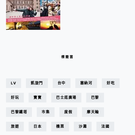
標籤雲
LV
凱旋門
台中
塞納河
好吃
好玩
寶寶
巴士底廣場
巴黎
巴黎鐵塔
市集
度假
摩天輪
旅遊
日本
機票
沙灘
法國