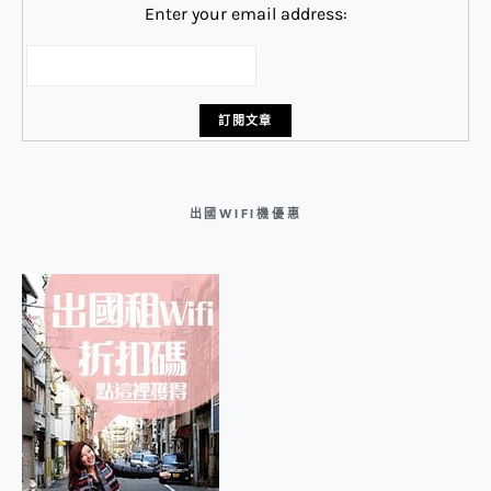
Enter your email address:
出國WIFI機優惠