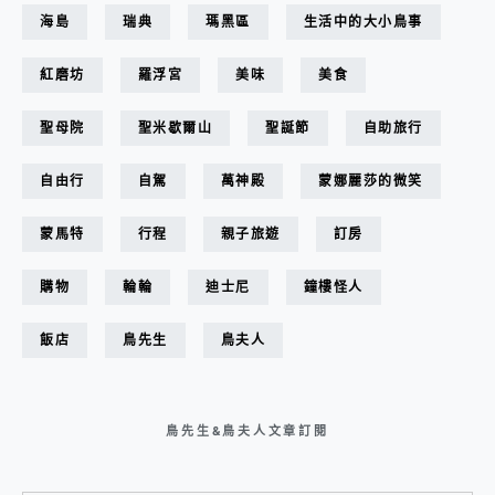
海島
瑞典
瑪黑區
生活中的大小鳥事
紅磨坊
羅浮宮
美味
美食
聖母院
聖米歇爾山
聖誕節
自助旅行
自由行
自駕
萬神殿
蒙娜麗莎的微笑
蒙馬特
行程
親子旅遊
訂房
購物
輪輪
迪士尼
鐘樓怪人
飯店
鳥先生
鳥夫人
鳥先生&鳥夫人文章訂閱