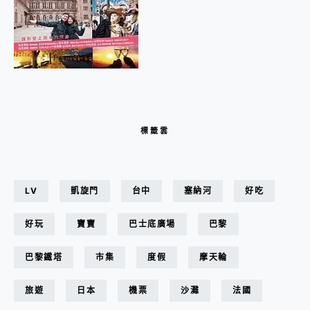
標籤雲
LV
凱旋門
台中
塞納河
好吃
好玩
寶寶
巴士底廣場
巴黎
巴黎鐵塔
市集
度假
摩天輪
旅遊
日本
機票
沙灘
法國