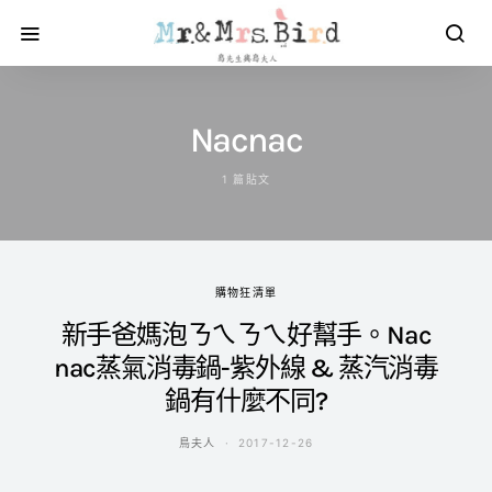
Nacnac
1 篇貼文
購物狂清單
新手爸媽泡ㄋㄟㄋㄟ好幫手。Nac
nac蒸氣消毒鍋-紫外線 & 蒸汽消毒
鍋有什麼不同?
鳥夫人
2017-12-26