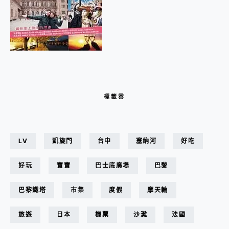
標籤雲
LV
凱旋門
台中
塞納河
好吃
好玩
寶寶
巴士底廣場
巴黎
巴黎鐵塔
市集
度假
摩天輪
旅遊
日本
機票
沙灘
法國