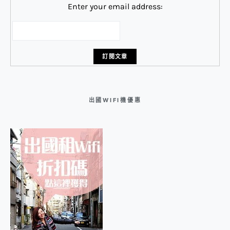
Enter your email address:
出國WIFI機優惠