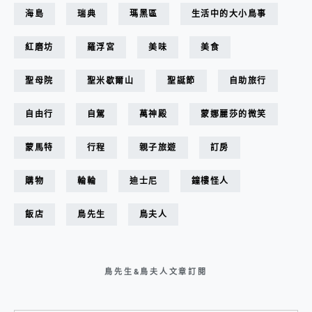
海島
瑞典
瑪黑區
生活中的大小鳥事
紅磨坊
羅浮宮
美味
美食
聖母院
聖米歇爾山
聖誕節
自助旅行
自由行
自駕
萬神殿
蒙娜麗莎的微笑
蒙馬特
行程
親子旅遊
訂房
購物
輪輪
迪士尼
鐘樓怪人
飯店
鳥先生
鳥夫人
鳥先生&鳥夫人文章訂閱