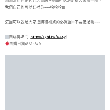
輪輪當然也是它的忠實顧客啊!!!所以決定幫大家橋一團，
我們自己也可以狂補貨~~~哈哈哈!!!
這團可以說是大家搶購和補貨的必買團!!!不要錯過囉~~~
團購傳送門:
https://gbf.tw/u44yj
團購日期:8/2~8/9