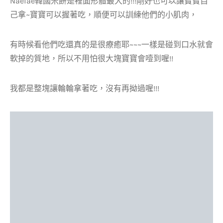
Naeiae韓國米餅是裡面形體最大的!!!剛好也可以讓寶寶自
己拿~寶寶可以握著吃，順便可以訓練他們的小肌肉，
有時候看他們吃還真的是很療癒耶~~~一樣是碰到口水就會
軟掉的質地，所以不用怕很大塊寶寶會噎到喔!!
我都是整塊讓輪輪拿著吃，沒有再拗過喔!!!