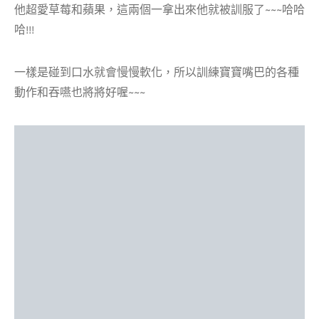
他超愛草莓和蘋果，這兩個一拿出來他就被訓服了~~~哈哈
哈!!!
一樣是碰到口水就會慢慢軟化，所以訓練寶寶嘴巴的各種
動作和吞嚥也將將好喔~~~