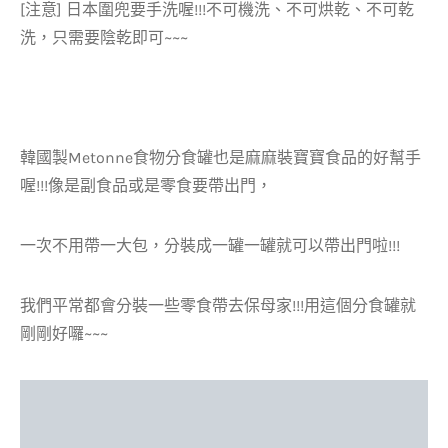
[注意] 日本圍兜要手洗喔!!!不可機洗、不可烘乾、不可乾
洗，只需要陰乾即可~~~
韓國製Metonne食物分食罐也是麻麻裝寶寶食品的好幫手
喔!!!像是副食品或是零食要帶出門，
一次不用帶一大包，分裝成一罐一罐就可以帶出門啦!!!
我們平常都會分裝一些零食帶去保母家!!!用這個分食罐就
剛剛好囉~~~