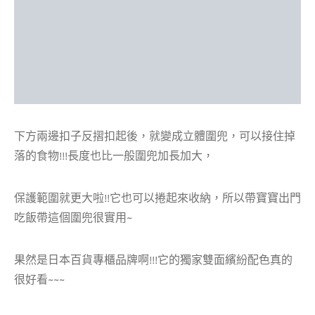
下方兩邊扣子反摺扣起後，就變成立體圍兜，可以接住掉
落的食物!!!長度也比一般圍兜加長加大，
保護範圍就更大啦!!它也可以捲起來收納，所以帶寶寶出門
吃飯帶這個圍兜很實用~
果然是日本百貨專櫃品牌啊!!!它的獨家雙面繽紛配色真的
很好看~~~