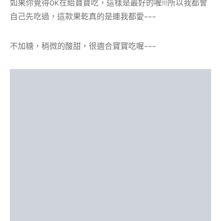
如果你覺得OK在給寶寶吃，這樣是最好的喔!!!所以我都會
自己先吃過，這款果乾真的是連我都愛~~~
不加糖，稍微的酸甜，很適合寶寶吃喔~~~