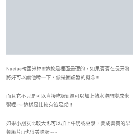
Naeiae韓國米棒!!!這款是裡面最硬的，如果寶寶在長牙將
將好可以讓他啃一下，像是固齒器的概念!!!
而且它不只是可以直接吃喔!!!還可以加上熱水泡開變成米
粥喔~~~這樣是比較有飽足感!!!
如果小朋友比較大也可以加上牛奶或豆漿，變成營養的早
餐脆片!!!也很美味喔~~~