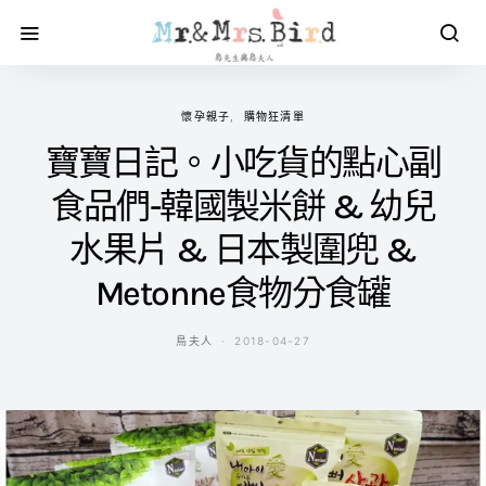
懷孕親子
購物狂清單
寶寶日記。小吃貨的點心副
食品們-韓國製米餅 & 幼兒
水果片 & 日本製圍兜 &
Metonne食物分食罐
鳥夫人
2018-04-27