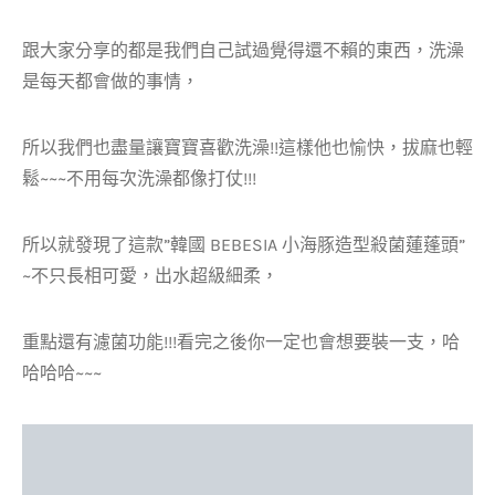
跟大家分享的都是我們自己試過覺得還不賴的東西，洗澡
是每天都會做的事情，
所以我們也盡量讓寶寶喜歡洗澡!!這樣他也愉快，拔麻也輕
鬆~~~不用每次洗澡都像打仗!!!
所以就發現了這款”韓國 BEBESIA 小海豚造型殺菌蓮蓬頭”
~不只長相可愛，出水超級細柔，
重點還有濾菌功能!!!看完之後你一定也會想要裝一支，哈
哈哈哈~~~