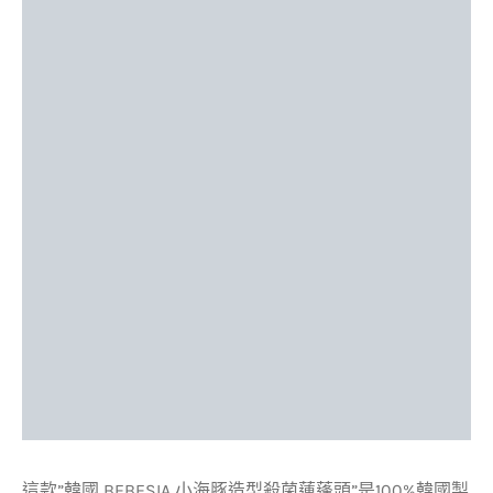
這款”韓國 BEBESIA 小海豚造型殺菌蓮蓬頭”是100%韓國製