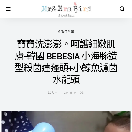
購物狂清單
寶寶洗澎澎。呵護細嫩肌
膚-韓國 BEBESIA 小海豚造
型殺菌蓮蓬頭+小鯨魚濾菌
水龍頭
鳥夫人
2018-01-08