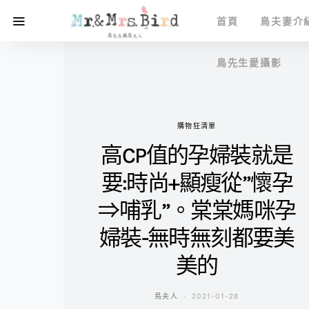
首頁
鳥夫妻介
鳥先生愛攝影
購物狂清單
高CP值的孕婦裝就是
要:時尚+顯瘦從”懷孕
⇒哺乳”。棠棠媽咪孕
婦裝-無時無刻都要美
美的
鳥夫人
2021-01-28