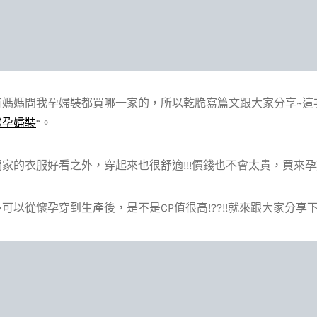
有媽媽問我孕婦裝都買哪一家的，所以乾脆寫篇文跟大家分享~這
咪孕婦裝
“。
家的衣服好看之外，穿起來也很舒適!!!價錢也不會太貴，買來孕
可以從懷孕穿到生產後，是不是CP值很高!??!!就來跟大家分享下