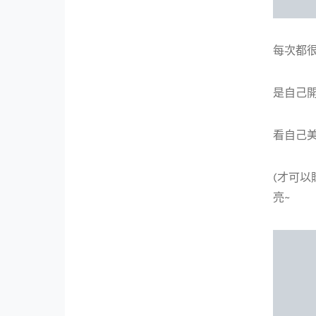
每次都很
是自己開
看自己美
(才可以
亮~