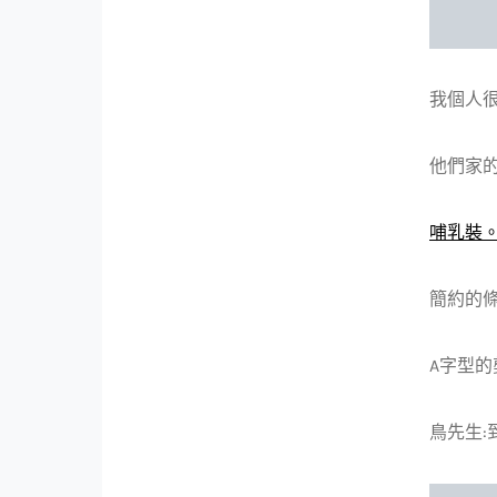
我個人很
他們家的
哺乳裝
簡約的條
A字型的
鳥先生: