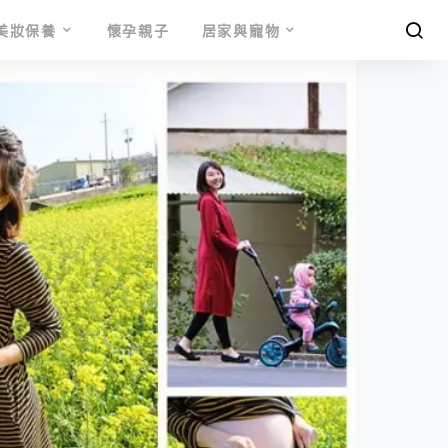
美妝保養
懷孕親子
居家與寵物