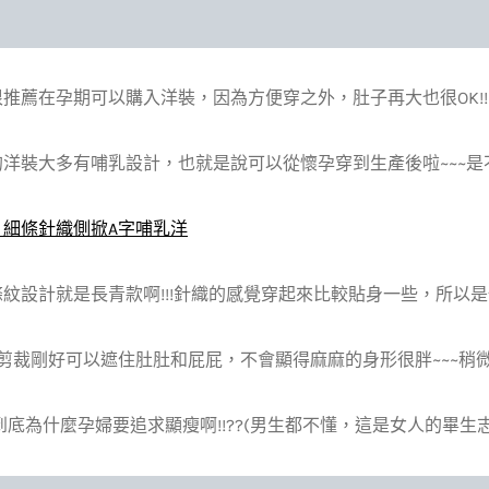
推薦在孕期可以購入洋裝，因為方便穿之外，肚子再大也很OK!!!
洋裝大多有哺乳設計，也就是說可以從懷孕穿到生產後啦~~~是不是
。細條針織側掀A字哺乳洋
紋設計就是長青款啊!!!針織的感覺穿起來比較貼身一些，所以是
剪裁剛好可以遮住肚肚和屁屁，不會顯得麻麻的身形很胖~~~稍微
到底為什麼孕婦要追求顯瘦啊!!??(男生都不懂，這是女人的畢生志業