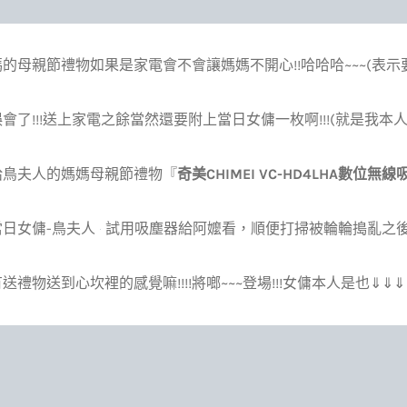
的母親節禮物如果是家電會不會讓媽媽不開心!!哈哈哈~~~(表示
會了!!!送上家電之餘當然還要附上當日女傭一枚啊!!!(就是我本人
給鳥夫人的媽媽母親節禮物『
奇美CHIMEI VC-HD4LHA數位無
日女傭-鳥夫人
試用吸塵器給阿嬤看，順便打掃被輪輪搗亂之後的
送禮物送到心坎裡的感覺嘛!!!!將啷~~~登場!!!女傭本人是也⇓⇓⇓