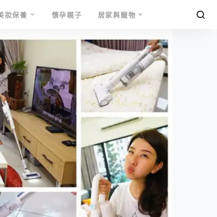
美妝保養
懷孕親子
居家與寵物