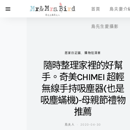
首頁
鳥夫妻介
鳥先生愛攝影
居家日記篇
購物狂清單
隨時整理家裡的好幫
手。奇美CHIMEI 超輕
無線手持吸塵器(也是
吸塵蟎機)-母親節禮物
推薦
鳥夫人
2020-04-30