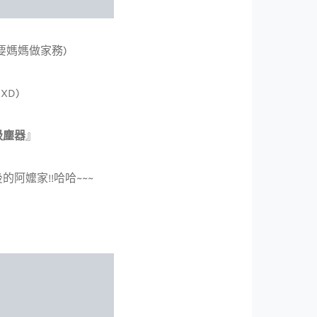
要媽媽做家務)
XD)
線吸塵器
』
阿嬤家!!哈哈~~~