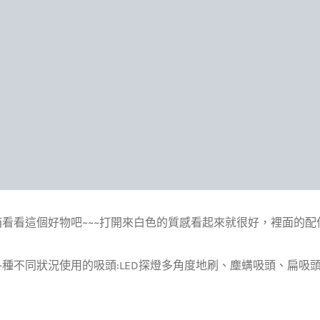
看看這個好物吧~~~打開來白色的質感看起來就很好，裡面的配件
種不同狀況使用的吸頭:LED探燈多角度地刷、塵螨吸頭、扁吸