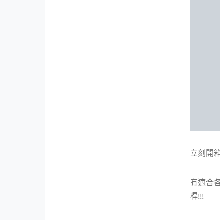
立刻開箱
有適合各
桿!!!