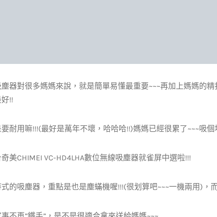
吸塵器對很多媽媽來說，就是簡單易懂最重要~~~再加上媽媽的
好!!
要耐用嘛!!!(最好是萬年不壞，哈哈哈!!)媽媽已經很累了~~~吸個
美CHIMEI VC-HD4LHA數位無線吸塵器就雀屏中選啦!!!
式的吸塵器，重點是也是塵蟎機喔!!!(很划算吧~~~一機兩用)，
事不再”鐵手”，是不是很適合拿來送給媽媽~~~