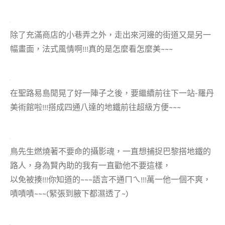
除了充滿商店的小巷弄之外，走出來河邊的街道又是另一
幅畫面，法式風情啊!!!真的是怎麼看怎麼美~~~
在聖路易島閒晃了好一陣子之後，要繼續前往下一站-羅丹
美術館啦!!!搭成四通八達的地鐵前往超級方便~~~
鳥先生燃燒著不要命的攝影魂，一直想捕捉巴黎搭地鐵的
路人，身為賢內助的我有一直勸他不要這樣，
以免被揍!!!你知道的~~~語言不通ㄇㄟ!!!萬一他一個不爽，
嘖嘖嘖~~~(緊張到腋下都濕透了~)