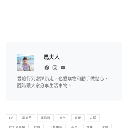
鳥夫人
愛旅行到處趴趴走，也愛購物和動手做點心，
隨時跟大家分享生活事物。
LV
凱旋門
塞納河
好吃
好玩
左岸
巴士底廣場
巴黎
巴黎鐵塔
市集
機票
法國