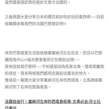
當然還是很認真的寫好文章才出國的，
之後再跟大家分享日本的櫻花和好吃好玩的東西啊~~~目前
就繼續收看我們的法國巴黎遊記吧!!!
來到巴黎感覺生活就是繞著塞納河左右在走，而且以巴黎
鐵塔為中心!!!每天都會看到它在眼前出現~~~
原來這就是巴黎阿~~~不知道是因為街景太美，還是距離真
的很近，很多時候我們都用走路前往要去的地方，
像是前一篇跟大家分享塞納河左岸的西堤島，立馬跨過塞
納河到了右岸的聖路易島，
法國自由行。塞納河左岸的西堤島街景-文青必去:莎士比
亞書店