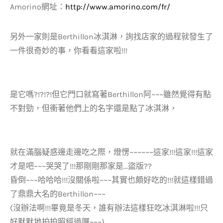
Amorino網址：
http://www.amorino.com/fr/
另外一家則是Berthillon冰淇淋，詢找店家的過程就發生了
一件很奇妙的事，你看看這家啦!!!
是它嗎?!?!?!但它門口就寫著Berthillon阿~~~雖然覺得有點
不對勁，但衝著他們上的名字還是點了冰淇淋，
就在滿腦疑惑邊走邊吃之際，燈愣~~~~~~這家!!!這家!!!這家
才是吧~~~哭哭了!!!那剛剛那家是…盜版??
昏倒~~~哈哈哈!!!沒關係啦~~~其實也頗好吃的!!!就這樣錯過
了鼎鼎大名的Berthillon~~~
(沒辦法啊!!!畢竟是冬天，誰有辦法這樣狂吃冰淇淋啦!!!只
好默默地拍拍照經過囉~~~)