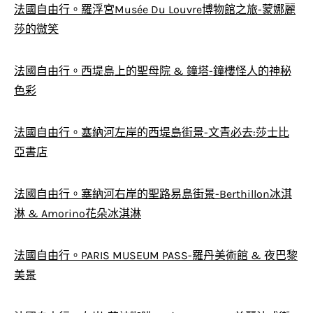
法國自由行。羅浮宮Musée Du Louvre博物館之旅-蒙娜麗
莎的微笑
法國自由行。西堤島上的聖母院 & 鐘塔-鐘樓怪人的神秘
色彩
法國自由行。塞納河左岸的西堤島街景-文青必去:莎士比
亞書店
法國自由行。塞納河右岸的聖路易島街景-Berthillon冰淇
淋 & Amorino花朵冰淇淋
法國自由行。PARIS MUSEUM PASS-羅丹美術館 & 夜巴黎
美景