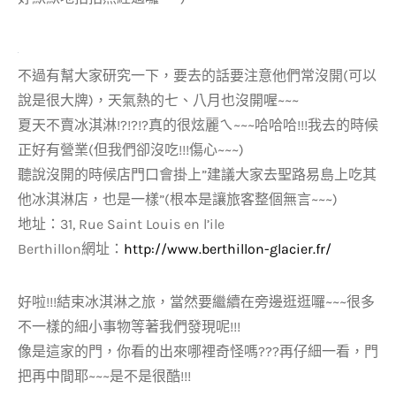
不過有幫大家研究一下，要去的話要注意他們常沒開(可以
說是很大牌)，天氣熱的七、八月也沒開喔~~~
夏天不賣冰淇淋!?!?!?真的很炫麗ㄟ~~~哈哈哈!!!我去的時候
正好有營業(但我們卻沒吃!!!傷心~~~)
聽說沒開的時候店門口會掛上”建議大家去聖路易島上吃其
他冰淇淋店，也是一樣”(根本是讓旅客整個無言~~~)
地址：31, Rue Saint Louis en l’ile
Berthillon網址：
http://www.berthillon-glacier.fr/
好啦!!!結束冰淇淋之旅，當然要繼續在旁邊逛逛囉~~~很多
不一樣的細小事物等著我們發現呢!!!
像是這家的門，你看的出來哪裡奇怪嗎???再仔細一看，門
把再中間耶~~~是不是很酷!!!