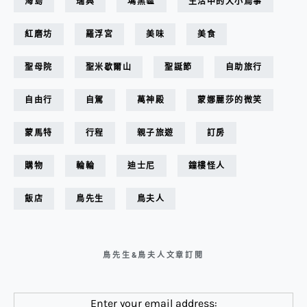
海島
瑞典
瑪黑區
生活中的大小鳥事
紅磨坊
羅浮宮
美味
美食
聖母院
聖米歇爾山
聖誕節
自助旅行
自由行
自駕
萬神殿
蒙娜麗莎的微笑
蒙馬特
行程
親子旅遊
訂房
購物
輪輪
迪士尼
鐘樓怪人
飯店
鳥先生
鳥夫人
鳥先生&鳥夫人文章訂閱
Enter your email address: