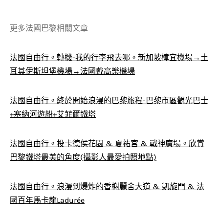
更多法國巴黎相關文章
法國自由行。轉機-我的行李飛去哪。新加坡樟宜機場→土
耳其伊斯坦堡機場→法國戴高樂機場
法國自由行。終於開始浪漫的巴黎旅程-巴黎市區觀光巴士
+塞納河遊船+艾菲爾鐵塔
法國自由行。投卡德侯花園 & 夏祐宮 & 戰神廣場。欣賞
巴黎鐵塔最美的角度(攝影人最愛拍照地點)
法國自由行。浪漫到爆炸的香榭麗舍大道 & 凱旋門 & 法
國百年馬卡龍Ladurée