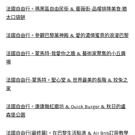
法國自由行。瑪黑區自由民街 & 薔薇街-品嚐排隊美食:猶
太口袋餅
法國自由行。參觀巴黎萬神殿 & 愛的濃情蜜意的浪漫巴黎
法國自由行。蒙馬特-我愛你之牆 & 藝術家聚集的小丘廣
場
法國自由行-蒙馬特。聖心堂 & 世界最美的長階 & 狡兔之
家
法國自由行。康康舞紅磨坊 & Quick Burger & 秋日的盧
森堡公園
法國自由行[最終篇]。在巴黎生活點滴 & Air Bnb訂房教學