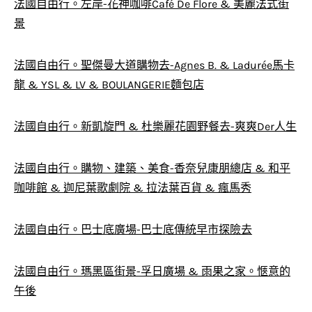
法國自由行。左岸-花神咖啡Café De Flore & 美麗法式街
景
法國自由行。聖傑曼大道購物去-Agnes B. & Ladurée馬卡
龍 & YSL & LV & BOULANGERIE麵包店
法國自由行。新凱旋門 & 杜樂麗花園野餐去-爽爽Der人生
法國自由行。購物、建築、美食-香奈兒康朋總店 & 和平
咖啡館 & 迦尼葉歌劇院 & 拉法葉百貨 & 瘋馬秀
法國自由行。巴士底廣場-巴士底傳統早市探險去
法國自由行。瑪黑區街景-孚日廣場 & 雨果之家。愜意的
午後