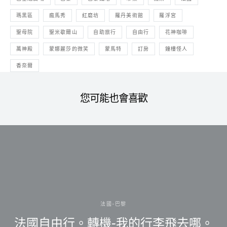
瑪黑區
瘋馬秀
紅磨坊
羅丹美術館
羅浮宮
聖母院
聖米歇爾山
自助旅行
自由行
花神咖啡
萬神殿
蒙娜麗莎的微笑
蒙馬特
訂房
鐘樓怪人
香奈爾
您可能也會喜歡
法國-巴黎
法國自由行。轉機-我的行李飛去哪。