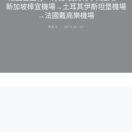
新加坡樟宜機場→土耳其伊斯坦堡機場
→法國戴高樂機場
鳥夫人
2015-01-07