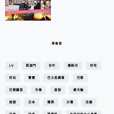
標籤雲
LV
凱旋門
台中
塞納河
好吃
好玩
寶寶
巴士底廣場
巴黎
巴黎鐵塔
市集
度假
摩天輪
旅遊
日本
機票
沙灘
法國