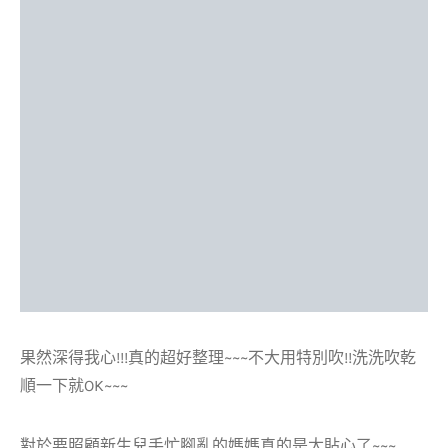
果然深得我心!!!真的超好整理~~~不大用特別吹!!洗洗吹乾
順一下就OK~~~
對於要照顧新生兒手忙腳亂的媽媽真的是太貼心了~~~