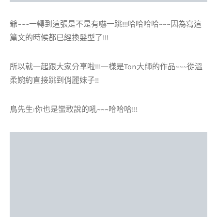
爺~~~一轉到這張是不是有嚇一跳!!!哈哈哈哈~~~因為寫這
篇文的時候都已經換髮型了!!!
所以就一起跟大家分享啦!!!一樣是Ton大師的作品~~~從溫
柔婉約直接跳到俏麗妹子!!
鳥先生:你也是蠻敢說的吼~~~哈哈哈!!!