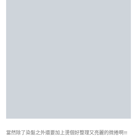
當然除了染髮之外還要加上燙個好整理又亮麗的微捲啊!!!