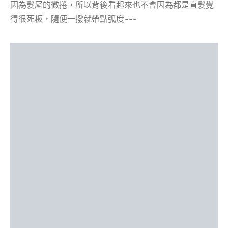
因為髮尾的微捲，所以背後看起來也不會因為都是直髮覺
得很死板，隨便一撥就帶點弧度~~~