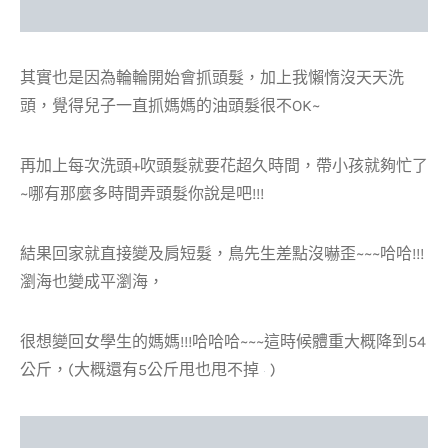
其實也是因為輪輪開始會抓頭髮，加上我懶惰沒天天洗
頭，覺得兒子一直抓媽媽的油頭髮很不OK~
再加上每次洗頭+吹頭髮就要花超久時間，帶小孩就夠忙了
~哪有那麼多時間弄頭髮你說是吧!!!
結果回家就直接變及肩短髮，鳥先生差點沒嚇歪~~~哈哈!!!
瀏海也變成平瀏海，
很想變回女學生的媽媽!!!哈哈哈~~~這時候體重大概降到54
公斤，(大概還有5公斤甩也甩不掉
)