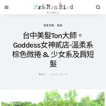
美妝保養
美髮
台中美髮Ton大師。
Goddess女神貳店-溫柔系
棕色微捲 & 少女系及肩短
髮
鳥夫人
2018-09-19