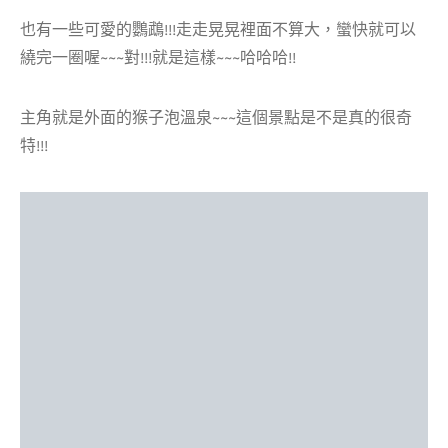
也有一些可愛的鸚鵡!!!走走晃晃裡面不算大，蠻快就可以
繞完一圈喔~~~對!!!就是這樣~~~哈哈哈!!
主角就是外面的猴子泡溫泉~~~這個景點是不是真的很奇
特!!!