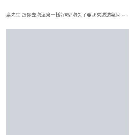
鳥先生:跟你去泡溫泉一樣好嗎?泡久了要起來透透氣阿~~~