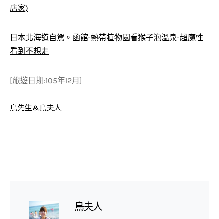
店家)
日本北海道自駕。函館-熱帶植物園看猴子泡溫泉-超魔性
看到不想走
[旅遊日期:105年12月]
鳥先生&鳥夫人
鳥夫人