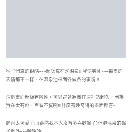
猴子們真的很酷~~~超認真在泡溫泉!!!我快笑死~~~每隻的
表情都不一樣，在溫泉池裡面各做各的事情!!!
這個畫面超級有魔性，可以冒著寒風在這裡站超久，因為
實在太有趣，百看不膩啊!!!什麼有趣奇特的畫面都有~
簡直太可愛了!!!(雖然我本人沒有多喜歡猴子)但泡溫泉的猴
子例外~~~哈哈哈!!