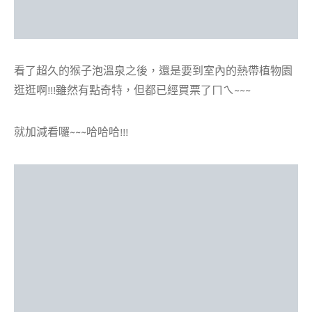
看了超久的猴子泡溫泉之後，還是要到室內的熱帶植物園
逛逛啊!!!雖然有點奇特，但都已經買票了ㄇㄟ~~~
就加減看囉~~~哈哈哈!!!