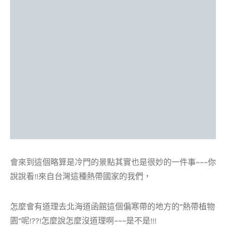
會來到這個略算是冷門的景點其實也是很妙的一件事~~~你
說說看!!來自台灣這種熱帶國家的我們，
怎麼會有道理去北海道函館這個偏寒帶的地方的”熱帶植物
園”呢!??!怎麼說怎麼沒道理啊~~~是不是!!!