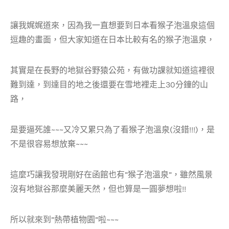
讓我娓娓道來，因為我一直想要到日本看猴子泡溫泉這個
逗趣的畫面，但大家知道在日本比較有名的猴子泡溫泉，
其實是在長野的地獄谷野猿公苑，有做功課就知道這裡很
難到達，到達目的地之後還要在雪地裡走上30分鐘的山
路，
是要逼死誰~~~又冷又累只為了看猴子泡溫泉(沒錯!!!)，是
不是很容易想放棄~~~
這麼巧讓我發現剛好在函館也有”猴子泡溫泉”，雖然風景
沒有地獄谷那麼美麗天然，但也算是一圓夢想啦!!
所以就來到”熱帶植物園”啦~~~