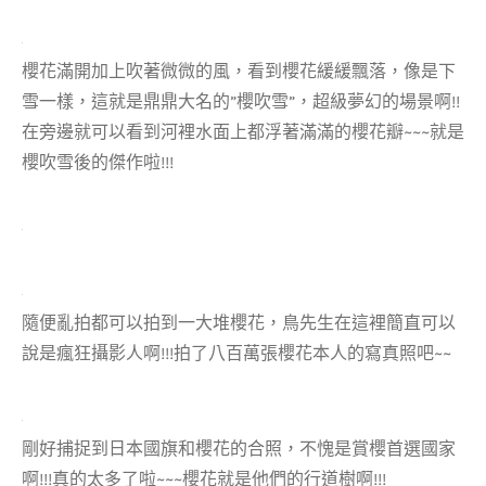
櫻花滿開加上吹著微微的風，看到櫻花緩緩飄落，像是下
雪一樣，這就是鼎鼎大名的”櫻吹雪”，超級夢幻的場景啊!!
在旁邊就可以看到河裡水面上都浮著滿滿的櫻花瓣~~~就是
櫻吹雪後的傑作啦!!!
隨便亂拍都可以拍到一大堆櫻花，鳥先生在這裡簡直可以
說是瘋狂攝影人啊!!!拍了八百萬張櫻花本人的寫真照吧~~
剛好捕捉到日本國旗和櫻花的合照，不愧是賞櫻首選國家
啊!!!真的太多了啦~~~櫻花就是他們的行道樹啊!!!