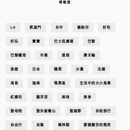
標籤雲
LV
凱旋門
台中
塞納河
好吃
好玩
寶寶
巴士底廣場
巴黎
巴黎鐵塔
市集
度假
摩天輪
旅遊
日本
機票
沙灘
法國
海島
瑞典
瑪黑區
生活中的大小鳥事
紅磨坊
羅浮宮
美味
美食
聖母院
聖米歇爾山
聖誕節
自助旅行
自由行
自駕
萬神殿
蒙娜麗莎的微笑