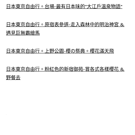
日本東京自由行。台場-最有日本味的”大江戶溫泉物語”
日本東京自由行。原宿表參道-走入森林中的明治神宮 &
遇見巨無霸繪馬
日本東京自由行。上野公園-櫻の祭典。櫻花滿天飛
日本東京自由行。粉紅色的新宿御苑-賞各式各樣櫻花 &
野餐去