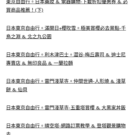
東京自由行。日本藥妝 & 電器購物-下載折扣優惠券 & 必
買商品推薦！(下)
日本東京自由行。滿開日+櫻吹雪。極美賞櫻必去景點-千
鳥之淵 & 北之丸公園
日本東京自由行。利木津巴士。澀谷-梅丘壽司 & 迪士尼
專賣店 & 無印良品 & 一蘭拉麵
日本東京自由行。雷門淺草寺。仲間世通-人形燒 & 淺草
餅 & 仙貝
日本東京自由行。雷門淺草寺-五重塔賞櫻 & 大黑家丼飯
日本東京自由行。晴空塔-網路訂票教學 & 登塔觀景購物
去