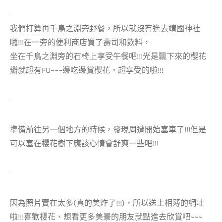
我們打算再千鳥之淵旁野餐，所以就沒有進去靖國神社
囉!!!在一旁的便利商店買了壽司和飲料，
坐在千鳥之淵旁的石椅上享受午餐吧!!!光是飄下來的櫻花
瓣就超有FU~~~邊吃邊賞櫻花，超享受的啦!!!
準備前往另一個地方的時候，發現周遭開始塞車了!!!但是
可以塞在櫻花樹下應該心情會舒爽一些吧!!!
因為照片實在太多(真的美炸了!!!)，所以送上相簿的網址
啦!!!喜歡櫻花、想看更多美景的朋友就點進去欣賞吧~~~