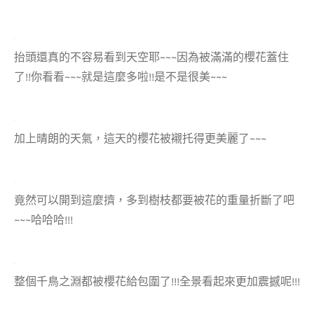
抬頭還真的不容易看到天空耶~~~因為被滿滿的櫻花蓋住
了!!你看看~~~就是這麼多啦!!是不是很美~~~
加上晴朗的天氣，這天的櫻花被襯托得更美麗了~~~
竟然可以開到這麼擠，多到樹枝都要被花的重量折斷了吧
~~~哈哈哈!!!
整個千鳥之淵都被櫻花給包圍了!!!全景看起來更加震撼呢!!!