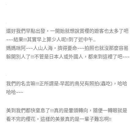
還好我們早點出發，一開始就想說賞櫻的遊客也太多了吧
~~~結果!!!其實早上算少人呢!!到了近中午…
媽媽咪阿~~~人山人海，擠得要命~~~拍照也就沒那麼容易
躲開別人了!!!不管是日本人或外國人，都來到這裡了吧~~~
我們的名言嘛!!!正所謂是:早起的鳥兒有照拍(蟲吃)，哈哈
哈哈~~~
美到我們都快窒息了!!!真的是暈頭轉向，隨便一轉眼就是
看不完的櫻花，這樣的美景真的是一輩子難忘啊!!