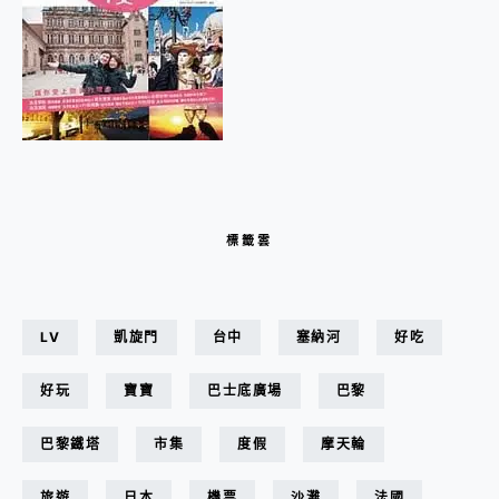
標籤雲
LV
凱旋門
台中
塞納河
好吃
好玩
寶寶
巴士底廣場
巴黎
巴黎鐵塔
市集
度假
摩天輪
旅遊
日本
機票
沙灘
法國