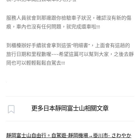
服務人員就會到那邊跟你檢驗車子狀況，確認沒有新的傷
痕，車內也沒有任何問題，就完成還車啦!!!
到櫃檯辦好手續就會拿到這張”明細書”，上面會有這趟的
旅行日期和里程數喔~~~希望這篇可以幫到大家，之後去靜
岡也可以輕輕鬆鬆自駕去!!!
更多日本靜岡富士山相關文章
靜岡富士山自由行。自駕遊-靜岡機場→掛川市- さわやか