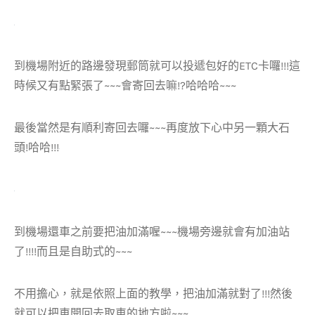
到機場附近的路邊發現郵筒就可以投遞包好的ETC卡囉!!!這
時候又有點緊張了~~~會寄回去嘛!?哈哈哈~~~
最後當然是有順利寄回去囉~~~再度放下心中另一顆大石
頭!哈哈!!!
到機場還車之前要把油加滿喔~~~機場旁邊就會有加油站
了!!!!而且是自助式的~~~
不用擔心，就是依照上面的教學，把油加滿就對了!!!然後
就可以把車開回去取車的地方啦~~~