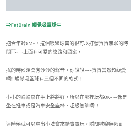
⇒FatBrain 觸覺吸盤球⇐
適合年齡6M+，這個吸盤球真的很可以打發寶寶無聊的時
間耶~~~上面有可愛的紋路和圖案，
搖的時候還會有沙沙的聲音，你說說~~~寶寶當然超級愛
啊!!!觸覺吸盤球有三個不同的款式!!
小小的輪輪拿在手上將將好，所以在哪裡玩都OK~~~像是
坐在推車或是汽車安全座椅，超級無聊啊!!!
這時候就可以拿出小法寶來給寶寶玩，瞬間歡樂無限!!!