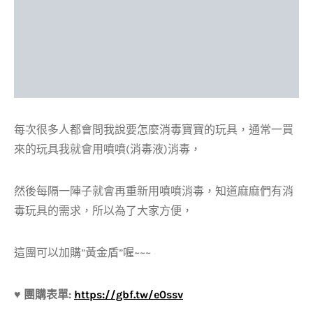
每次很多人都會問我說要怎麼消毒寶寶的玩具，通常一買
來的玩具我就會用噴噴(消毒液)消毒，
然後每隔一陣子就會再重新用噴噴消毒，知道麻麻們有消
毒玩具的需求，所以為了大家方便，
這團可以加購”黃金盾”喔~~~
♥ 團購表單:
https://gbf.tw/e0ssv