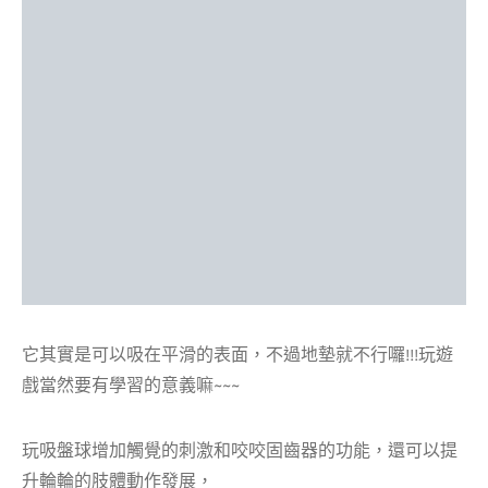
它其實是可以吸在平滑的表面，不過地墊就不行囉!!!玩遊
戲當然要有學習的意義嘛~~~
玩吸盤球增加觸覺的刺激和咬咬固齒器的功能，還可以提
升輪輪的肢體動作發展，