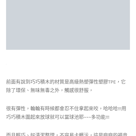
前面有說到巧巧積木的材質是高級熱塑彈性塑膠TPE，它
除了環保、無味無毒之外，觸感很舒服，
很有彈性，輪輪有時候都會忍不住拿起來咬，哈哈哈!!!用
巧巧積木圍起來放球就可以當球池耶~~~多功能!!!
而且輕巧、好清潔整理，不容易卡髒污，這是麻麻的福音