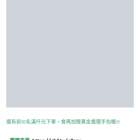
還有前10名滿仟元下單，會再加贈黃金盾隨手包喔!!!