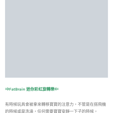
⇒FatBrain 迷你彩虹旋轉樂⇐
有時候玩具會被拿來轉移寶寶的注意力，不管是在搭飛機
的時候或是洗澡，任何需要寶寶安靜一下子的時候，