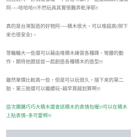
阿~~~哈哈哈!!!不然玩具其實很難弄乾淨耶!!
真的是台灣製造的好物阿~~~積木很大，可以堆超高(倒下
來也很安全)，
等輪輪大一些還可以藉由堆積木練習各種蹲、彎腰的動
作，期待他跟拔拔一起創造各種積木的造型!!!
雖然單價比較高一些，但是可以玩很久，接下來的第二
胎、第三胎還可以繼續玩~越早買越划算啊!!!
這次團購巧巧大積木還會送積木的表情包喔!!!可以在積木
上貼表情~多可愛啊!!!