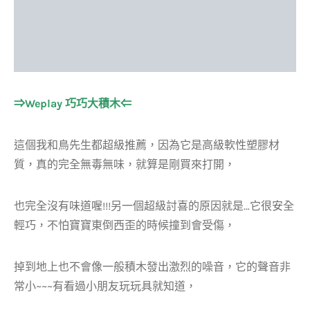
⇒Weplay 巧巧大積木⇐
這個我和鳥先生都超級推薦，因為它是高級軟性塑膠材
質，真的完全無毒無味，就算是剛買來打開，
也完全沒有味道喔!!!另一個超級討喜的原因就是…它很安全
輕巧，不怕寶寶東倒西歪的時候撞到會受傷，
掉到地上也不會像一般積木發出激烈的噪音，它的聲音非
常小~~~有看過小朋友玩玩具就知道，