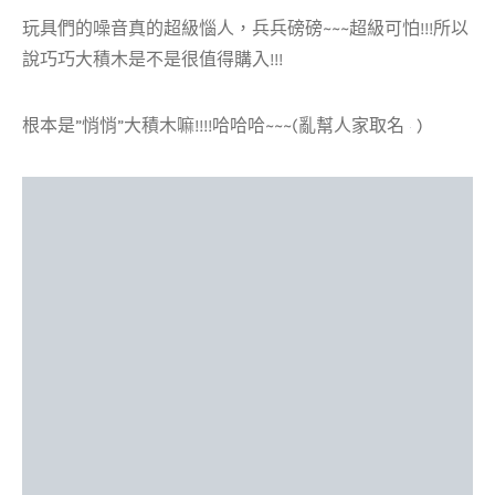
玩具們的噪音真的超級惱人，兵兵磅磅~~~超級可怕!!!所以
說巧巧大積木是不是很值得購入!!!
根本是”悄悄”大積木嘛!!!!哈哈哈~~~(亂幫人家取名
)