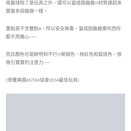
吸盤球除了是玩具之外，還可以當成固齒器!!!材質摸起來
跟蠻多固齒器一樣，
重點是不含雙酚A，所以安全無毒，當成固齒器東咬西咬
都不用擔心~~~
而且顏色也是鮮明到不行!!!萊姆色、桃紅色和藍綠色，很
吸引寶寶的注意力~~~
(榮獲美國ASTRA協會2014最佳玩具)