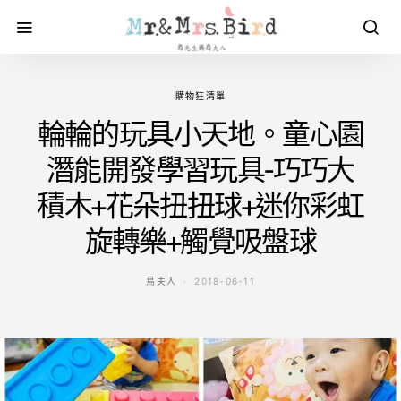
購物狂清單
輪輪的玩具小天地。童心園
潛能開發學習玩具-巧巧大
積木+花朵扭扭球+迷你彩虹
旋轉樂+觸覺吸盤球
鳥夫人
2018-06-11