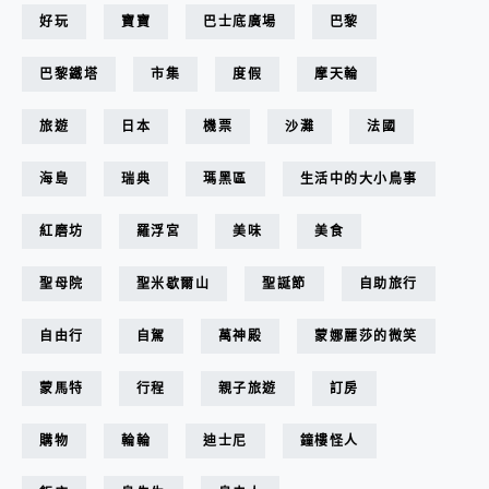
好玩
寶寶
巴士底廣場
巴黎
巴黎鐵塔
市集
度假
摩天輪
旅遊
日本
機票
沙灘
法國
海島
瑞典
瑪黑區
生活中的大小鳥事
紅磨坊
羅浮宮
美味
美食
聖母院
聖米歇爾山
聖誕節
自助旅行
自由行
自駕
萬神殿
蒙娜麗莎的微笑
蒙馬特
行程
親子旅遊
訂房
購物
輪輪
迪士尼
鐘樓怪人