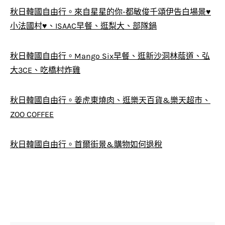
秋日韓國自由行。來自星星的你-都敏俊千頌伊告白場景♥
小法國村♥、ISAAC早餐、逛梨大、部隊鍋
秋日韓國自由行。Mango Six早餐、逛新沙洞林蔭道、弘
大3CE、吃橋村炸雞
秋日韓國自由行。姜虎東燒肉、逛樂天百貨&樂天超市、
ZOO COFFEE
秋日韓國自由行。首爾街景&購物如何退稅