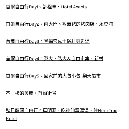
首爾自由行Day1。計程車、Hotel Acacia
首爾自由行Day2。南大門、敏赫爸的烤肉店、永登浦
首爾自由行Day3。景福宮&土俗村蔘雞湯
首爾自由行Day4。梨大、弘大&自由市集、新村
首爾自由行Day5。回家前的大包小包-樂天超市
不一樣的美麗。首爾街景
秋日韓國自由行。逛明洞、吃神仙雪濃湯、住Nine Tree
Hotel