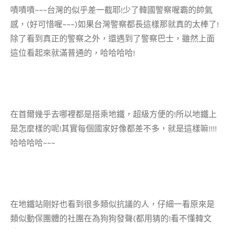
嘖嘖嘖~~~台灣的似乎差一截耶!少了韓國警察喔霸的帥氣
感，(好可惜喔~~~)如果台灣警察都長這樣那就真的太棒了!
除了看到真正的警察之外，還遇到了警察巴士，雖然上面
這位看起來就滿普通的，哈哈哈哈!
在首爾幾乎去哪裡都是搭乘地鐵，超級方便的!所以地鐵上
是怎麼樣的呢!其實每個國家好像都差不多，就是這樣嘛!!!!
哈哈哈哈~~~
在地鐵站剛好也看到很多類似抗議的人，仔細一看原來是
類似動保團體的社團在為狗狗發聲(都用猜的!看不懂韓文