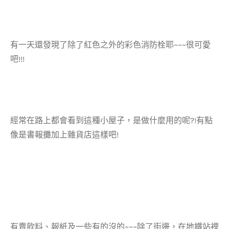
有一天還發現了除了紅色之外的彩色消防栓耶~~~很可愛
吧!!!
經常在路上都會看到這種小屋子，是做什麼用的呢?!有點
像是書報攤加上雜貨店這樣吧!
有賣飲料、報紙及一些有的沒的~~~除了街邊，在地鐵站裡