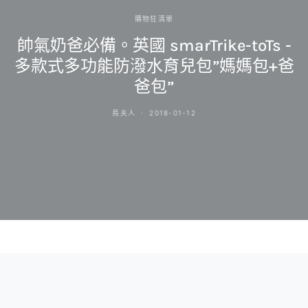
購物狂清單
帥氣奶爸必備。英國 smarTrike-toTs -
多款式多功能防潑水育兒包”媽媽包+爸
爸包”
鳥夫人
2018-01-12