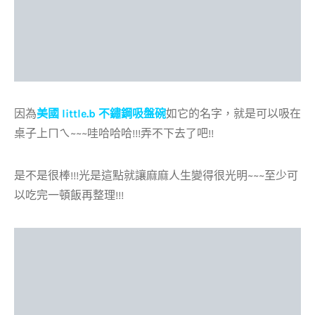
因為
美國 little.b 不鏽鋼吸盤碗
如它的名字，就是可以吸在
桌子上ㄇㄟ~~~哇哈哈哈!!!弄不下去了吧!!
是不是很棒!!!光是這點就讓麻麻人生變得很光明~~~至少可
以吃完一頓飯再整理!!!