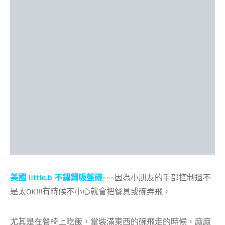
美國 little.b 不鏽鋼吸盤碗
~~~因為小朋友的手部控制還不
是太OK!!!有時候不小心就會把餐具或碗弄飛，
尤其是在餐椅上吃飯，當裝滿東西的碗飛走的時候，麻麻