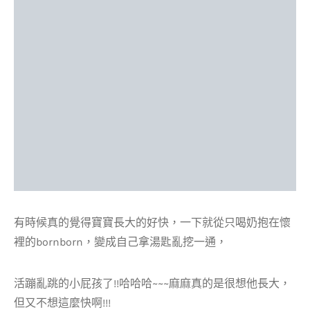
有時候真的覺得寶寶長大的好快，一下就從只喝奶抱在懷
裡的bornborn，變成自己拿湯匙亂挖一通，
活蹦亂跳的小屁孩了!!哈哈哈~~~麻麻真的是很想他長大，
但又不想這麼快啊!!!