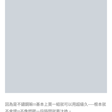
因為是不鏽鋼嘛!!!基本上買一組就可以用超級久~~~根本就
不會壞!!!不像塑膠一段時間就要汰換，