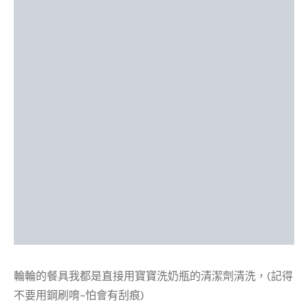
輪輪的餐具我都是直接用寶寶洗奶瓶的清潔劑清洗，(記得
不要用鋼刷唷~怕會有刮痕)