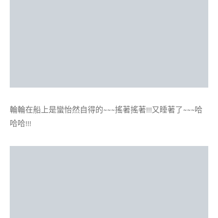
輪輪在船上是蠻怡然自得的~~~搖著搖著!!!又睡著了~~~哈
哈哈!!!