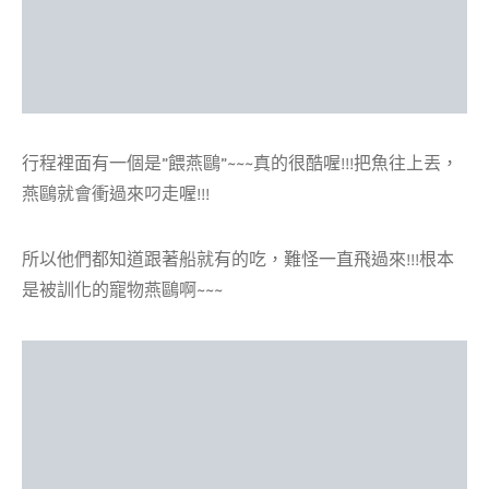
行程裡面有一個是”餵燕鷗”~~~真的很酷喔!!!把魚往上丟，
燕鷗就會衝過來叼走喔!!!
所以他們都知道跟著船就有的吃，難怪一直飛過來!!!根本
是被訓化的寵物燕鷗啊~~~