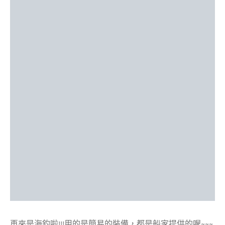
再來是海釣啦!!!用的是簡易的裝備，都是船家提供的喔~~~