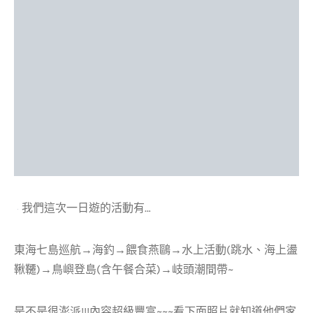
我們這次一日遊的活動有…
東海七島巡航→海釣→餵食燕鷗→水上活動(跳水、海上盪
鞦韆)→鳥嶼登島(含午餐合菜)→岐頭潮間帶~
是不是很澎派!!!內容超級豐富~~~看下面照片就知道他們家