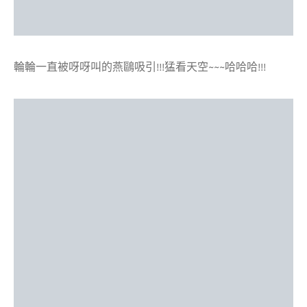
輪輪一直被呀呀叫的燕鷗吸引!!!猛看天空~~~哈哈哈!!!