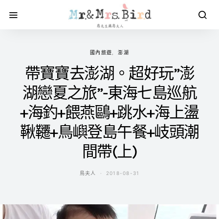
國內旅遊
澎湖
帶寶寶去澎湖。超好玩”澎
湖戀夏之旅”-東海七島巡航
+海釣+餵燕鷗+跳水+海上盪
鞦韆+鳥嶼登島午餐+岐頭潮
間帶(上)
鳥夫人
2018-08-31