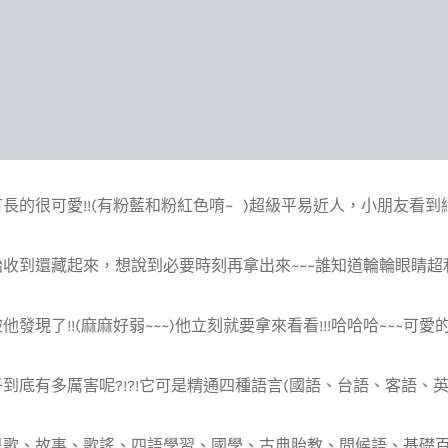
長的很可愛!!(有粉藍和粉紅色唷~ )超級平易近人，小朋友看到絕
始收到還藏起來，想說到必要時刻再拿出來~~~誰知道輪輪眼睛超
他發現了!!(麻麻好弱~~~)他立刻就要拿來看看!!!哈哈哈~~~可愛
到底有多厲害呢?!?!它可是精通四種語言(國語、台語、客語、英語
兒歌、故事、歌謠、四語學習、國學、古典胎教、問候語、基礎