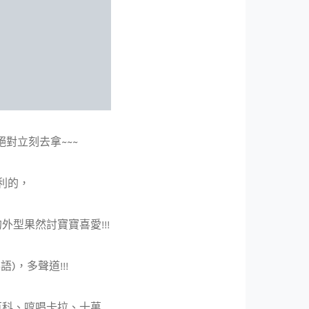
對立刻去拿~~~
利的，
的外型果然討寶寶喜愛!!!
)，多聲道!!!
百科、哼唱卡拉、十萬