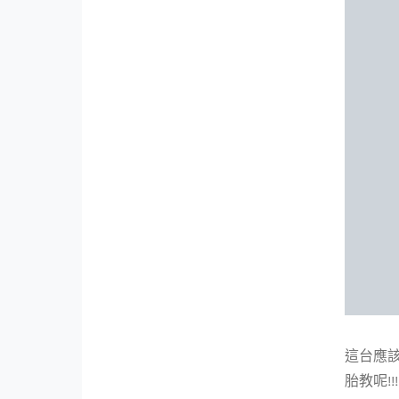
這台應
胎教呢!!!