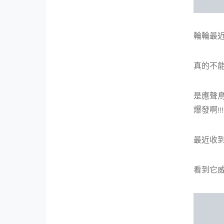
輪輪最近
真的不能
是應聲鳥
爆發啊!!!
最近收到
看到它威