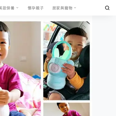
美妝保養
懷孕親子
居家與寵物