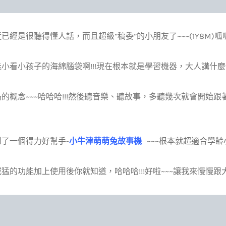
已經是很聽得懂人話，而且超級”稿委”的小朋友了~~~(1Y8M)呱呱
小看小孩子的海綿腦袋啊!!!現在根本就是學習機器，大人講什麼
的概念~~~哈哈哈!!!然後聽音樂、聽故事，多聽幾次就會開始
了一個得力好幫手-
小牛津萌萌兔故事機
~~~根本就超適合學齡小
猛的功能加上使用後你就知道，哈哈哈!!!好啦~~~讓我來慢慢跟大