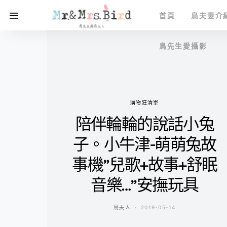
首頁
鳥夫妻介
鳥先生愛攝影
購物狂清單
陪伴輪輪的說話小兔
子。小牛津-萌萌兔故
事機”兒歌+故事+舒眠
音樂…”安撫玩具
鳥夫人
2019-05-14