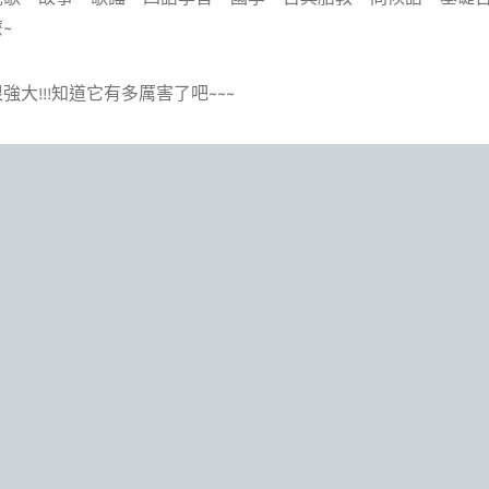
~
強大!!!知道它有多厲害了吧~~~