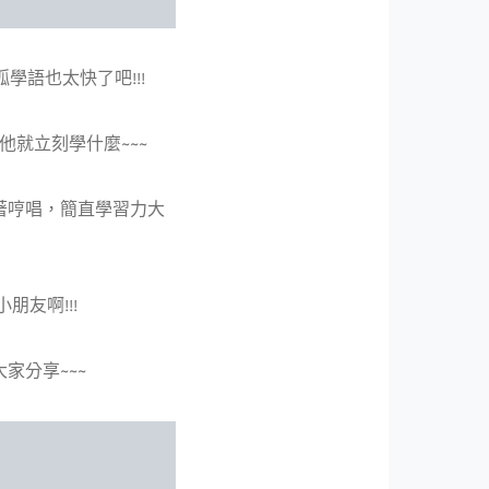
學語也太快了吧!!!
他就立刻學什麼~~~
跟著哼唱，簡直學習力大
朋友啊!!!
家分享~~~