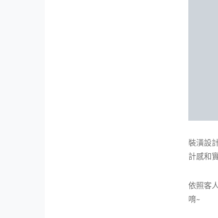
裝潢設
計感和
依照客
唷~