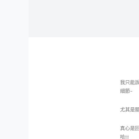
我只能
細節~
尤其是
真心是回
哈!!!