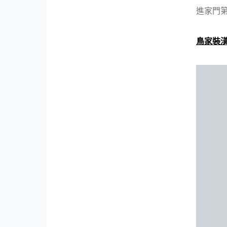
進家門第
鳥家裝潢