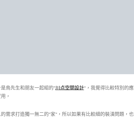
計是鳥先生和朋友一起組的”
川点空間設計
“，我覺得比較特別的
實用，
人的需求打造獨一無二的”家”，所以如果有比較細的裝潢問題，