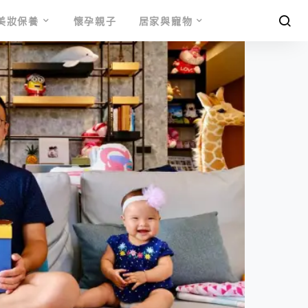
美妝保養
懷孕親子
居家與寵物