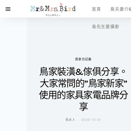
首頁
鳥夫妻介
鳥先生愛攝影
居家日記篇
鳥家裝潢&傢俱分享。
大家常問的”鳥家新家”
使用的家具家電品牌分
享
鳥夫人
2020-10-21