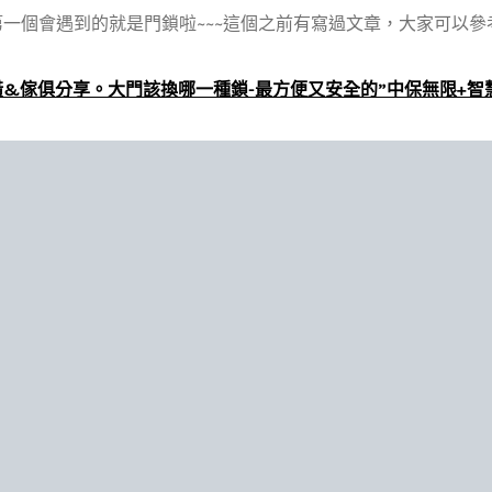
一個會遇到的就是門鎖啦~~~這個之前有寫過文章，大家可以參考看
&傢俱分享。大門該換哪一種鎖-最方便又安全的”中保無限+智