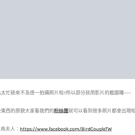
太忙碌來不及逐一拍攝照片啦!!所以部分就用影片的截圖囉~~~
些東西的原貌大家看我們的
粉絲團
就可以看到很多照片都會出現啦!
&鳥夫人：
https://www.facebook.com/BirdCoupleTW