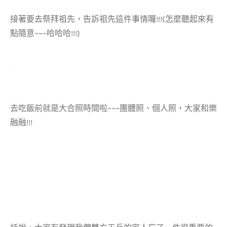
接著要去祭拜祖先，告訴祖先這件事情囉!!!(怎麼聽起來有
點隨意~~~哈哈哈!!!)
去吃飯前就是大合照時間啦~~~團體照、個人照，大家和樂
融融!!!