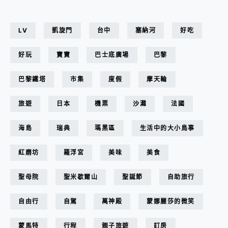
LV
凱旋門
台中
塞納河
好吃
好玩
寶寶
巴士底廣場
巴黎
巴黎鐵塔
市集
度假
摩天輪
旅遊
日本
機票
沙灘
法國
海島
瑞典
瑪黑區
生活中的大小鳥事
紅磨坊
羅浮宮
美味
美食
聖母院
聖米歇爾山
聖誕節
自助旅行
自由行
自駕
萬神殿
蒙娜麗莎的微笑
蒙馬特
行程
親子旅遊
訂房