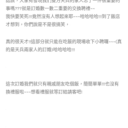
話說，大家有發現我們雙方天兵的家人忘了一件很重要的
事嗎???就是訂婚數一數二重要的交換聘禮~~
我快要笑死!!!竟然沒有人想起來耶~~~哈哈哈哈!!!到了飯店
才想到，你們說是不是很搞笑，
真的很天才!!這部分就只能在吃飯的現場收下小聘囉~~~(真
的是天兵兩家人的訂婚)哈哈哈哈!!!
這次訂婚我們就只有親戚朋友吃個飯，簡簡單單!!!也沒有
換禮服啦~~~想看禮服就等訂結請客吧!