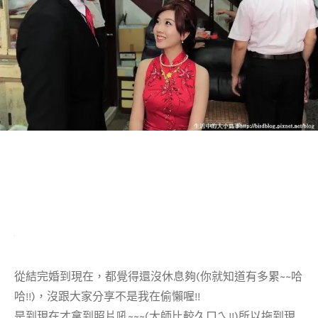
從結完婚到現在，都覺得還沒休息夠(你就知道有多累~~哈
哈!!)，沒跟大家分享不是我在偷懶喔!!
是到現在才拿到照片吼~~~(大師比較久ㄇㄟ!!)所以拖到現