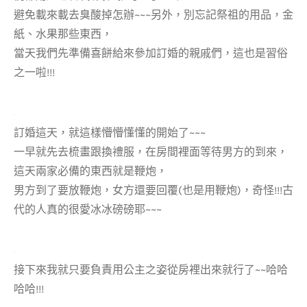
避免載來載去臭酸掉怎辦~~~另外，別忘記祭祖的用品，金
紙、水果那些東西，
當天我們先準備喜餅給來參加訂婚的親戚們，這也是習俗
之一啦!!!
訂婚這天，就這樣懵懵懂懂的開始了~~~
一早就先去梳畫跟換禮服，在房間裡面等待男方的到來，
這天兩家必備的東西就是鞭炮，
男方到了要放鞭炮，女方還要回覆(也是用鞭炮)，奇怪!!!古
代的人真的很愛冰冰磅磅耶~~~
接下來我就只要負責用公主之姿從房裡出來就行了~~哈哈
哈哈!!!