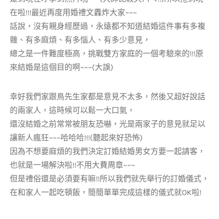
在啦!!!最近再度用婚禮文轟炸大家~~~
話說，沒有親身經歷過，永遠都不知道結婚這件事有多複
雜、有多麻煩、有多惱人、有多少意見，
總之是一件難度極高，挑戰雙方家庭的一個考驗來的!!!原
來結婚是這個目的啊~~~(大誤)
幸好我們家跟鳥先生家都是意見不太多，然後又超好說話
的兩家人，這時候可以鬆一大口氣，
還沒結婚之前常常被朋友恐嚇，光是兩家子的意見就足以
讓新人瘋狂~~~哈哈哈!!!(聽起來好恐怖)
因為不想要麻煩的我們決定訂婚結婚男女方要一起請客，
也就是一場解決啦!!不用大費周章~~~
但是禮俗還是必須要有嘛!!所以我們就先舉行的訂婚儀式，
在和家人一起吃頓飯，簡簡單單完成這樣的儀式就OK啦!