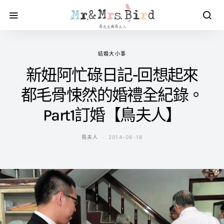
結婚大小事
新妞阿忙碌日記-回想起來
都毛骨悚然的婚禮全紀錄。
Part1訂婚【鳥夫人】
鳥夫人
2014-06-18