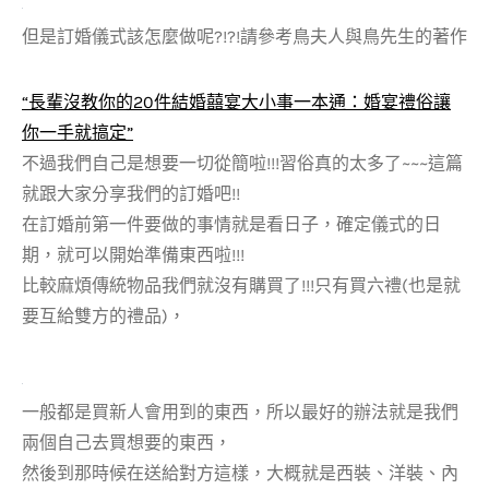
但是訂婚儀式該怎麼做呢?!?!請參考鳥夫人與鳥先生的著作
“長輩沒教你的20件結婚囍宴大小事一本通：婚宴禮俗讓
你一手就搞定”
不過我們自己是想要一切從簡啦!!!習俗真的太多了~~~這篇
就跟大家分享我們的訂婚吧!!
在訂婚前第一件要做的事情就是看日子，確定儀式的日
期，就可以開始準備東西啦!!!
比較麻煩傳統物品我們就沒有購買了!!!只有買六禮(也是就
要互給雙方的禮品)，
一般都是買新人會用到的東西，所以最好的辦法就是我們
兩個自己去買想要的東西，
然後到那時候在送給對方這樣，大概就是西裝、洋裝、內