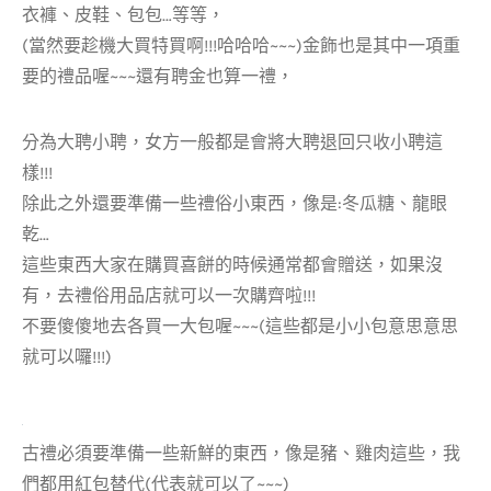
衣褲、皮鞋、包包…等等，
(當然要趁機大買特買啊!!!哈哈哈~~~)金飾也是其中一項重
要的禮品喔~~~還有聘金也算一禮，
分為大聘小聘，女方一般都是會將大聘退回只收小聘這
樣!!!
除此之外還要準備一些禮俗小東西，像是:冬瓜糖、龍眼
乾…
這些東西大家在購買喜餅的時候通常都會贈送，如果沒
有，去禮俗用品店就可以一次購齊啦!!!
不要傻傻地去各買一大包喔~~~(這些都是小小包意思意思
就可以囉!!!)
古禮必須要準備一些新鮮的東西，像是豬、雞肉這些，我
們都用紅包替代(代表就可以了~~~)