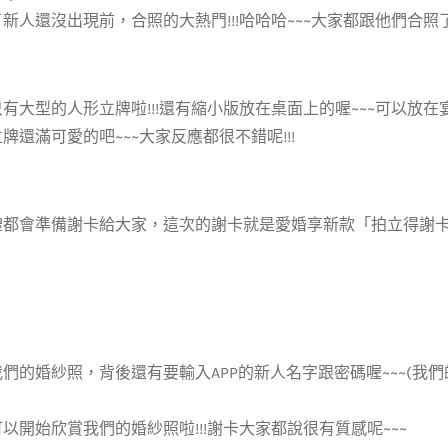
新人還沒出現前，合照的大熱門!!!哈哈哈~~~大家都跟他們合照了!
有大型的人形立牌啦!!!還有縮小版放在桌面上的喔~~~可以放在
牌還滿可愛的吧~~~大家反應都很不錯呢!!!
禮都會準備謝卡給大家，這次的謝卡就是愛婚享新款「拍立得謝卡」
們的婚紗照，背後還有要輸入APP的新人名字跟密碼喔~~~(我
以開始欣賞我們的婚紗照啦!!!謝卡大家都說很有質感呢~~~