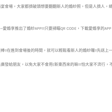
婚宴會場，大家都擠破頭想要翻翻新人的婚紗照，但是人擠人，總是
~~愛婚享推出了婚紗APP!!!只要掃瞄QR CODE，下載愛婚享的
棒!!在進到會場後的時間，就可以輕鬆看新人的婚紗囉!!先送上
廣發給朋友，以免大家不會用(新東西來的嘛!!!怕大家不流行，不知