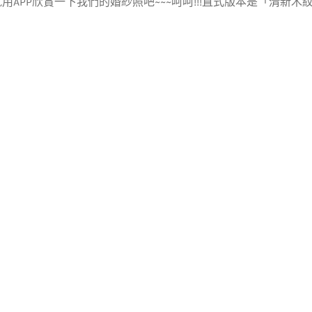
用APP欣賞一下我們的婚紗照吧~~~呵呵!!!直式版本是「清新木紋