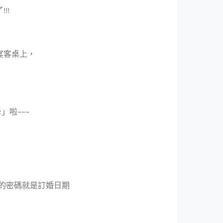
!!
宴客桌上，
啦~~~
們的密碼就是訂婚日期