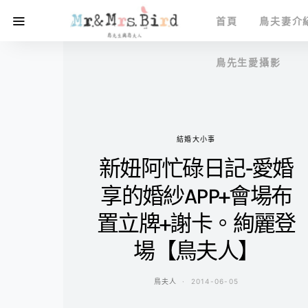
首頁
鳥夫妻介
鳥先生愛攝影
結婚大小事
新妞阿忙碌日記-愛婚
享的婚紗APP+會場布
置立牌+謝卡。絢麗登
場【鳥夫人】
鳥夫人
2014-06-05