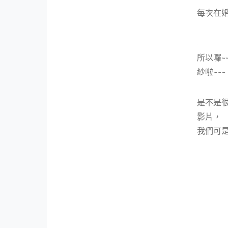
每次在
所以囉~
紗啦~~~
是不是很
影片，
我們可是