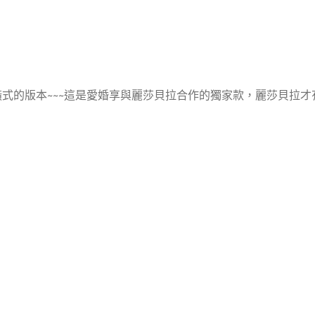
橫式的版本~~~這是愛婚享與麗莎貝拉合作的獨家款，麗莎貝拉才