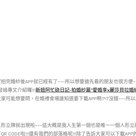
拍完婚紗後APP就已經有了~~~所以想要搶先看的朋友也很方便~~
發過專文介紹囉!!!
新妞阿忙碌日記-拍婚紗篇”愛婚享x麗莎貝拉婚紗
家可能想要問，在婚禮會場誰知道要下載APP啊!?!?沒錯~~~所以…將
形立牌就出現啦~~~這大概是我人生第一個也是唯一一個人形立牌
QR CODE啦!!!還有我們的部落格呢!!!除了告訴大家可以下載AP