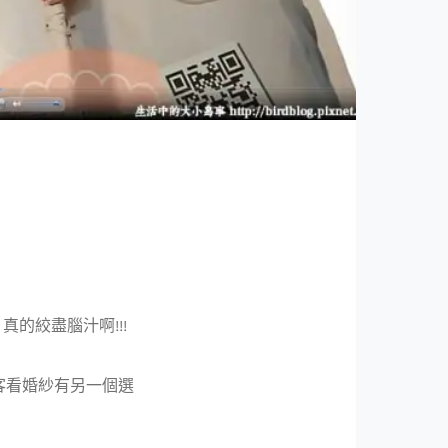
的絞盡腦汁啊!!!
賓客看婚紗有另一個選