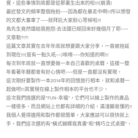
覺，這些事情到底都是從那裏生出來的啦!!!(崩潰)
最近發文的頻率整個拖拍~~~因為都在暴走中啊!!!所以想發
的文都大塞車了~~~就拜託大家耐心等候啦!!!
鳥先生竟然還給我抱怨:去法國已經回來好幾個月了耶~~~
文章勒?!?!
這篇文章其實在去年年底就想要跟大家分享，一直被拖延
到現在!!!(是有一點久吼~~)唉唷~~~你知道的啊!!!
每次到年底就一直想要做一本自己喜歡的桌曆，這樣一整
年看著年曆都會有好心情吧~~~但是一直都沒有實現，
這次剛好要製作一本2014年的回憶旅行相本，就和桌曆一
起做吧!!!其實現在線上製作相本的平台也不少，
這次我們挑選的是”FUN-幸福”，它們可以線上製作的產品
一樣很多，而且網站上也都有詳細的介紹，滿淺顯易懂的!!
我個人覺得適用和製作都很簡單，大家應該可以很快就上
手，我們這次選的有”橫式蝴蝶寫真書”和”精巧立式桌曆”，