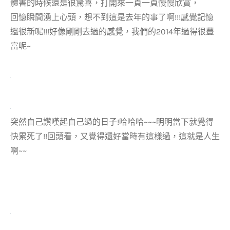
體書的時候還是很驚喜，打開來一頁一頁慢慢欣賞，
回憶瞬間湧上心頭，想不到這是去年的事了啊!!!感覺記憶
還很新呢!!!好像剛剛去過的感覺，我們的2014年過得很豐
富呢~
突然自己讚嘆起自己過的日子!哈哈哈~~~明明當下就覺得
快累死了!!回頭看，又覺得還好當時有這樣過，這就是人生
啊~~