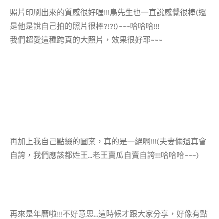
照片印刷出來的質感很好喔!!!鳥先生也一直說感覺很棒(還
是他是說自己拍的照片很棒?!?!)~~~哈哈哈!!!
我們超愛這種跨頁的大照片，效果很好耶~~~
再加上我自己點綴的圖案，真的是一絕啊!!!(夫妻倆還真會
自誇，我們應該都姓王…老王賣瓜自賣自誇!!!哈哈哈~~~)
再來是年曆啦!!!不好意思…這時候才跟大家分享，好像有點