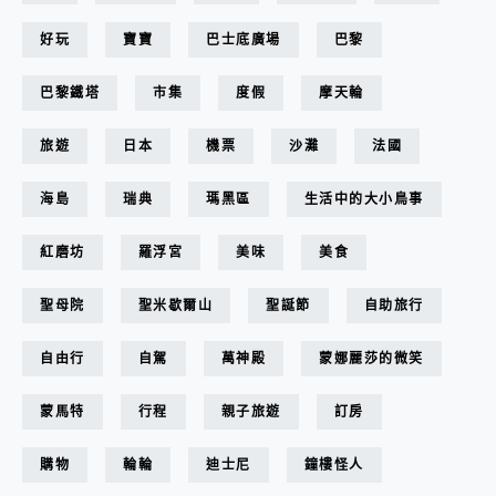
好玩
寶寶
巴士底廣場
巴黎
巴黎鐵塔
市集
度假
摩天輪
旅遊
日本
機票
沙灘
法國
海島
瑞典
瑪黑區
生活中的大小鳥事
紅磨坊
羅浮宮
美味
美食
聖母院
聖米歇爾山
聖誕節
自助旅行
自由行
自駕
萬神殿
蒙娜麗莎的微笑
蒙馬特
行程
親子旅遊
訂房
購物
輪輪
迪士尼
鐘樓怪人