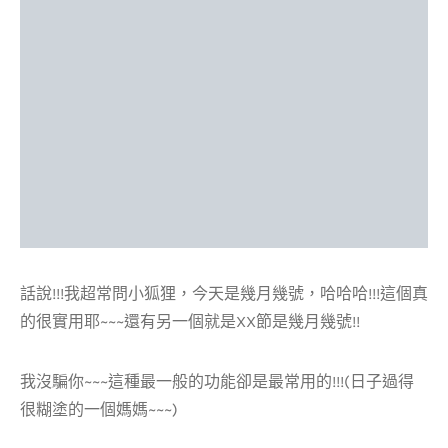
話說!!!我超常問小狐狸，今天是幾月幾號，哈哈哈!!!這個真
的很實用耶~~~還有另一個就是XX節是幾月幾號!!
我沒騙你~~~這種最一般的功能卻是最常用的!!!(日子過得
很糊塗的一個媽媽~~~)