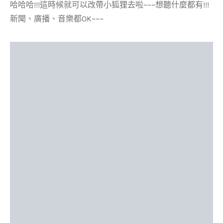
哈哈哈!!!這時候就可以改帶小狐狸去啦~~~想聽什麼都有!!!
新聞、廣播、音樂都OK~~~