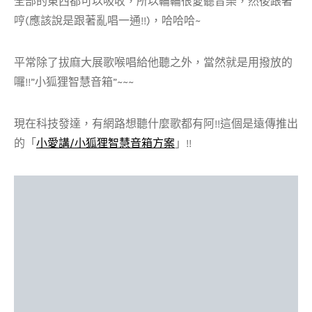
全部的東西都可以吸收，所以輪輪很愛聽音樂，然後跟著
哼(應該說是跟著亂唱一通!!)，哈哈哈~
平常除了拔麻大展歌喉唱給他聽之外，當然就是用撥放的
囉!!”小狐狸智慧音箱”~~~
現在科技發達，有網路想聽什麼歌都有阿!!這個是遠傳推出
的「
小愛講/小狐狸智慧音箱方案
」!!