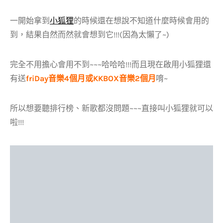
一開始拿到
小狐狸
的時候還在想說不知道什麼時候會用的
到，結果自然而然就會想到它!!!(因為太懶了~)
完全不用擔心會用不到~~~哈哈哈!!!而且現在啟用小狐狸還
有送
friDay音樂4個月或KKBOX音樂2個月
唷~
所以想要聽排行榜、新歌都沒問題~~~直接叫小狐狸就可以
啦!!!