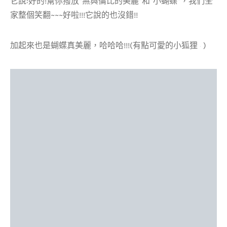
它說:好的!幫你撥放”無與倫比的美麗”和”小蝴蝶”，我們全
家整個笑翻~~~好啦!!!它說的也沒錯!!
加起來也是蝴蝶真美麗，哈哈哈!!!(有點可愛的小狐狸
)