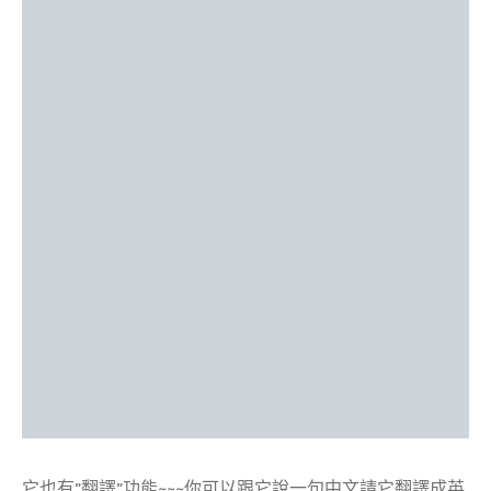
它也有”翻譯”功能~~~你可以跟它說一句中文請它翻譯成英