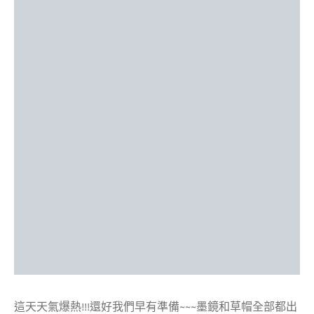
這天天氣爆熱!!!還好我們早有準備~~~墨鏡和草帽全部都出