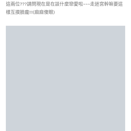
這兩位???請問現在是在談什麼戀愛啦~~~走迷宮幹嘛要這
樣互摸臉龐!!!(麻麻傻眼)