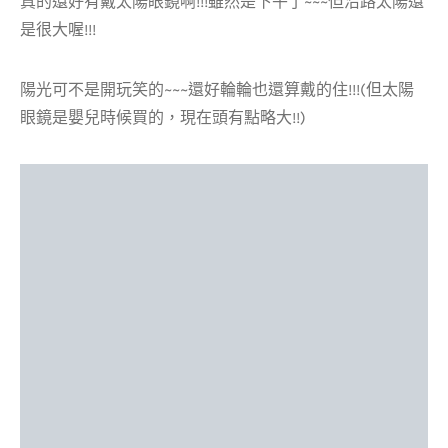
真的還好有戴太陽眼鏡啊!!!雖然是下午了~~~但沿路太陽還
是很大喔!!!
陽光可不是開玩笑的~~~還好輪輪也還算戴的住!!!(但太陽
眼鏡是嬰兒時候買的，現在頭有點略大!!)