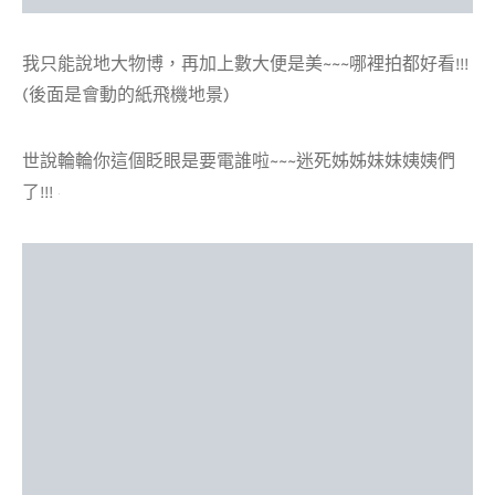
我只能說地大物博，再加上數大便是美~~~哪裡拍都好看!!!
(後面是會動的紙飛機地景)
世說輪輪你這個眨眼是要電誰啦~~~迷死姊姊妹妹姨姨們
了!!!