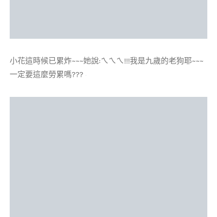
小花這時候已累炸~~~她說:ㄟㄟㄟ!!!我是九歲的老狗耶~~~
一定要這麼勞累嗎???