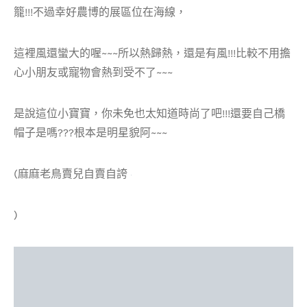
籠!!!不過幸好農博的展區位在海線，
這裡風還蠻大的喔~~~所以熱歸熱，還是有風!!!比較不用擔
心小朋友或寵物會熱到受不了~~~
是說這位小寶寶，你未免也太知道時尚了吧!!!還要自己橋
帽子是嗎???根本是明星貌阿~~~
(麻麻老鳥賣兒自賣自誇
)