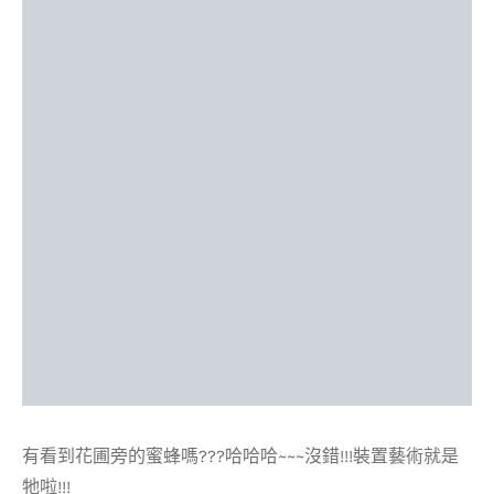
有看到花圃旁的蜜蜂嗎???哈哈哈~~~沒錯!!!裝置藝術就是
牠啦!!!