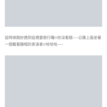
這時候剛好遇到這裡要遊行囉!!!你沒看錯~~~公雞上面坐著
一個戴著雞帽的表演者!!!哈哈哈~~~