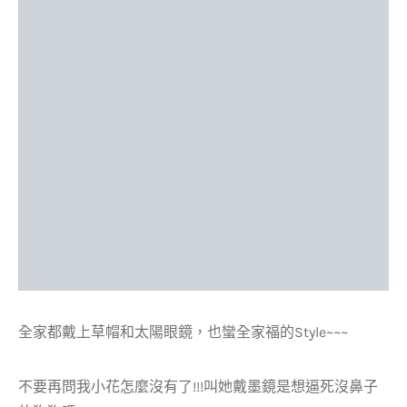
全家都戴上草帽和太陽眼鏡，也蠻全家福的Style~~~
不要再問我小花怎麼沒有了!!!叫她戴墨鏡是想逼死沒鼻子