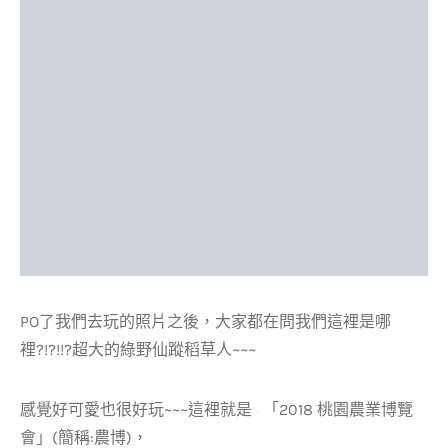
PO了我們去玩的照片之後，大家都在問我們這裡是哪
裡?!?!!?超大的綠野仙蹤稻草人~~~
感覺好可愛也很好玩~~~這裡就是
「2018 桃園農業博覽
會」(簡稱:農博)，