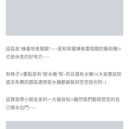
這區是”蜂巢地景展館”~~~是和與蜜蜂裝置相關的藝術喔!!!
也是休息的好地方~~~
有椅子!!!重點是有”飲水機”耶~而且還有水喔!!!(大家應該知
道去免費的園區通常飲水機都被裝到空空如也阿~)
這算是帶小朋友來的一大福音啦!!!雖然我們都很勞苦的自
己揹水出門~~~