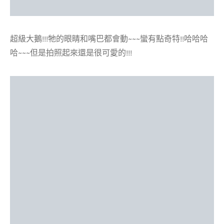
超級大鵝!!!牠的眼睛和嘴巴都會動~~~蠻有點奇特!!哈哈哈
哈~~~但是拍照起來還是很可愛的!!!