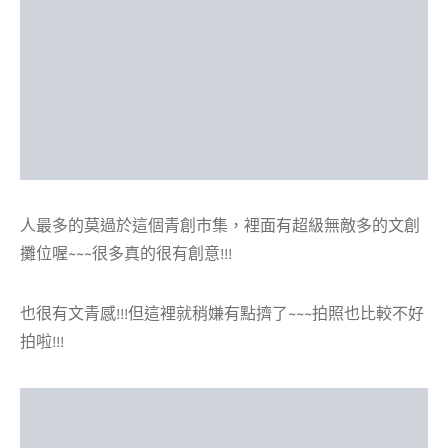
人最多的莫過於這個青創市集，裡面有超級無敵多的文創
攤位喔~~~很多真的很有創意!!!
也很有文青感!!!但這裡就稍嫌有點擠了~~~拍照也比較不好
拍啦!!!