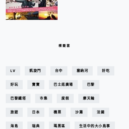
標籤雲
LV
凱旋門
台中
塞納河
好吃
好玩
寶寶
巴士底廣場
巴黎
巴黎鐵塔
市集
度假
摩天輪
旅遊
日本
機票
沙灘
法國
海島
瑞典
瑪黑區
生活中的大小鳥事