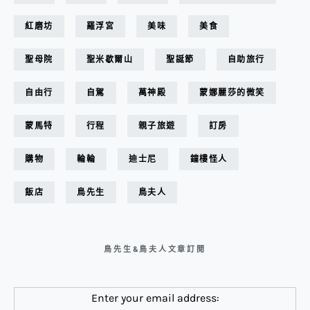
紅磨坊
羅浮宮
美味
美食
聖母院
聖米歇爾山
聖誕節
自助旅行
自由行
自駕
萬神殿
蒙娜麗莎的微笑
蒙馬特
行程
親子旅遊
訂房
購物
輪輪
迪士尼
鐘樓怪人
飯店
鳥先生
鳥夫人
鳥先生&鳥夫人文章訂閱
Enter your email address: